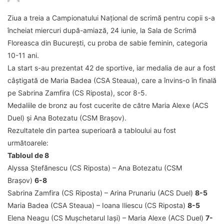
Ziua a treia a Campionatului Național de scrimă pentru copii s-a
încheiat miercuri după-amiază, 24 iunie, la Sala de Scrimă
Floreasca din București, cu proba de sabie feminin, categoria
10-11 ani.
La start s-au prezentat 42 de sportive, iar medalia de aur a fost
câștigată de Maria Badea (CSA Steaua), care a învins-o în finală
pe Sabrina Zamfira (CS Riposta), scor 8-5.
Medaliile de bronz au fost cucerite de către Maria Alexe (ACS
Duel) și Ana Botezatu (CSM Brașov).
Rezultatele din partea superioară a tabloului au fost
următoarele:
Tabloul de 8
Alyssa Ștefănescu (CS Riposta) – Ana Botezatu (CSM
Brașov)
6-8
Sabrina Zamfira (CS Riposta) – Arina Prunariu (ACS Duel)
8-5
Maria Badea (CSA Steaua) – Ioana Iliescu (CS Riposta)
8-5
Elena Neagu (CS Mușchetarul Iași) – Maria Alexe (ACS Duel)
7-