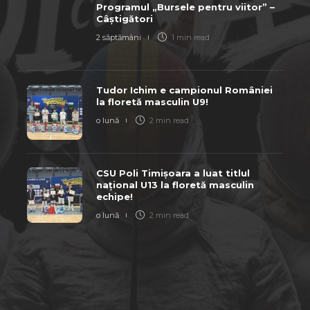
Programul „Bursele pentru viitor” –
Câștigători
2 săptămâni
1 min
read
Tudor Ichim e campionul României
la floretă masculin U9!
o lună
2 min
read
CSU Poli Timișoara a luat titlul
național U13 la floretă masculin
echipe!
o lună
2 min
read