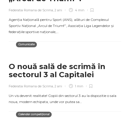
Federatia Romana de Scrima
,
2 ani
4 min
Agenția Națională pentru Sport (ANS), alături de Complexul
Sportiv Național „Arcul de Triumf”, Asociația Liga Legendelor și
federațiile sportive naționale,…
Comunicate
O nouă sală de scrimă în
sectorul 3 al Capitalei
Federatia Romana de Scrima
,
2 ani
1 min
Un vis devenit realitate! Copiii din sectorul 3 au la dispozitie o sala
noua, modern echipata, unde vor putea sa…
Calendar competițional