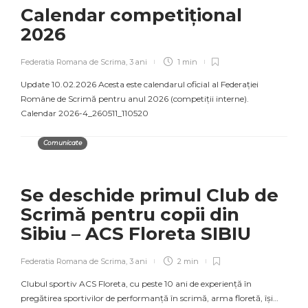
Calendar competițional
2026
Federatia Romana de Scrima
,
3 ani
1 min
Update 10.02.2026 Acesta este calendarul oficial al Federației
Române de Scrimă pentru anul 2026 (competiții interne).
Calendar 2026-4_260511_110520
Comunicate
Se deschide primul Club de
Scrimă pentru copii din
Sibiu – ACS Floreta SIBIU
Federatia Romana de Scrima
,
3 ani
2 min
Clubul sportiv ACS Floreta, cu peste 10 ani de experiență în
pregătirea sportivilor de performanță în scrimă, arma floretă, își…