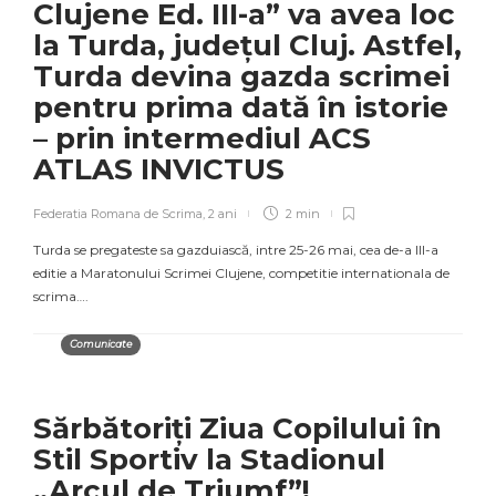
Clujene Ed. III-a” va avea loc
la Turda, județul Cluj. Astfel,
Turda devina gazda scrimei
pentru prima dată în istorie
– prin intermediul ACS
ATLAS INVICTUS
Federatia Romana de Scrima
,
2 ani
2 min
Turda se pregateste sa gazduiască, intre 25-26 mai, cea de-a III-a
editie a Maratonului Scrimei Clujene, competitie internationala de
scrima….
Comunicate
Sărbătoriți Ziua Copilului în
Stil Sportiv la Stadionul
„Arcul de Triumf”!