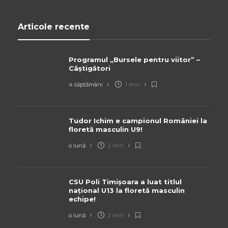
Articole recente
Programul „Bursele pentru viitor” –
Câștigători
4 săptămâni
1 min
Tudor Ichim e campionul României la
floretă masculin U9!
o lună
2 min
CSU Poli Timișoara a luat titlul
național U13 la floretă masculin
echipe!
o lună
2 min