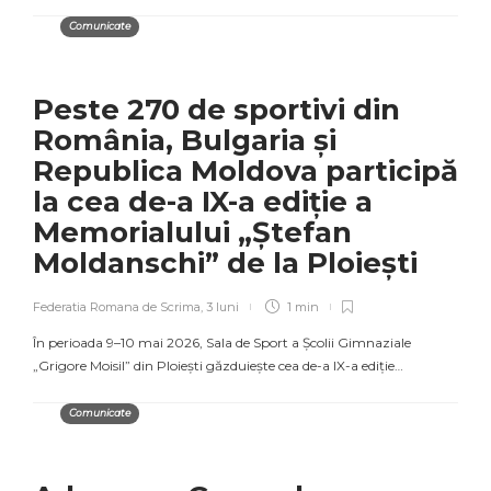
Comunicate
Peste 270 de sportivi din
România, Bulgaria și
Republica Moldova participă
la cea de-a IX-a ediție a
Memorialului „Ștefan
Moldanschi” de la Ploiești
Federatia Romana de Scrima
,
3 luni
1 min
În perioada 9–10 mai 2026, Sala de Sport a Școlii Gimnaziale
„Grigore Moisil” din Ploiești găzduiește cea de-a IX-a ediție…
Comunicate