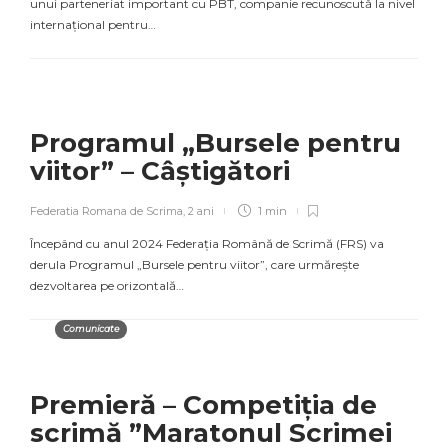
unui parteneriat important cu PBT, companie recunoscută la nivel
internațional pentru…
Programul „Bursele pentru
viitor” – Câștigători
Federatia Romana de Scrima
,
2 ani
1 min
Începând cu anul 2024 Federația Română de Scrimă (FRS) va
derula Programul „Bursele pentru viitor”, care urmărește
dezvoltarea pe orizontală…
Comunicate
Premieră – Competiția de
scrimă ”Maratonul Scrimei