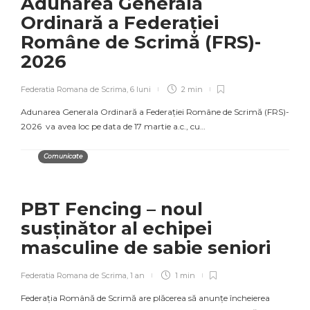
Adunarea Generala
Ordinară a Federației
Române de Scrimă (FRS)-
2026
Federatia Romana de Scrima
,
6 luni
2 min
Adunarea Generala Ordinară a Federației Române de Scrimă (FRS)-
2026 va avea loc pe data de 17 martie a.c., cu…
Comunicate
PBT Fencing – noul
susținător al echipei
masculine de sabie seniori
Federatia Romana de Scrima
,
1 an
1 min
Federația Română de Scrimă are plăcerea să anunțe încheierea