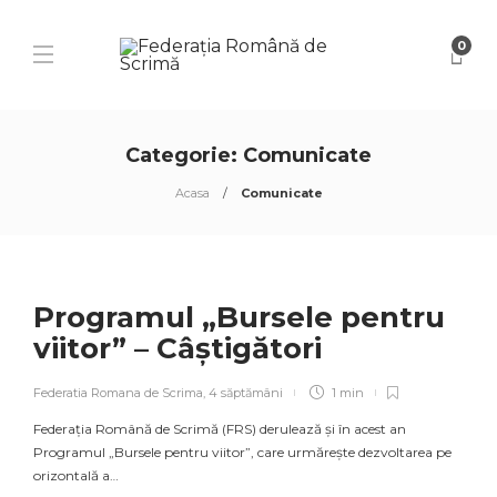
0
Categorie:
Comunicate
Acasa
Comunicate
Programul „Bursele pentru
viitor” – Câștigători
Federatia Romana de Scrima
,
4 săptămâni
1 min
Federația Română de Scrimă (FRS) derulează și în acest an
Programul „Bursele pentru viitor”, care urmărește dezvoltarea pe
orizontală a…