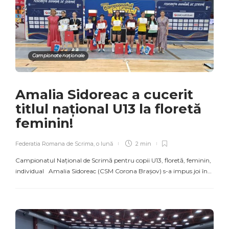
Campionate naționale
Amalia Sidoreac a cucerit
titlul național U13 la floretă
feminin!
Federatia Romana de Scrima
,
o lună
2 min
Campionatul Național de Scrimă pentru copii U13, floretă, feminin,
individual Amalia Sidoreac (CSM Corona Brașov) s-a impus joi în…