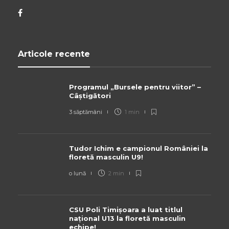
Articole recente
Programul „Bursele pentru viitor” –
Câștigători
3 săptămâni
1 min
Tudor Ichim e campionul României la
floretă masculin U9!
o lună
2 min
CSU Poli Timișoara a luat titlul
național U13 la floretă masculin
echipe!