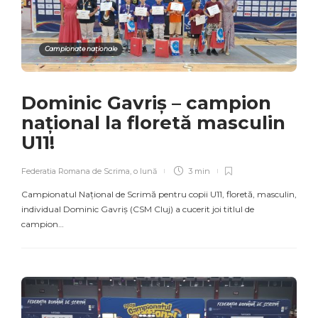
Campionate naționale
Dominic Gavriș – campion
național la floretă masculin
U11!
Federatia Romana de Scrima
,
o lună
3 min
Campionatul Național de Scrimă pentru copii U11, floretă, masculin,
individual Dominic Gavriș (CSM Cluj) a cucerit joi titlul de
campion…