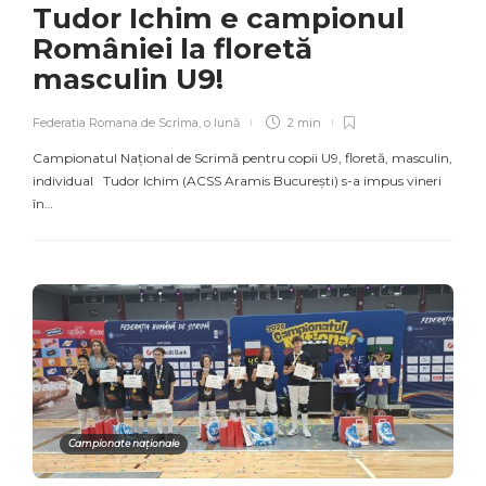
Tudor Ichim e campionul
României la floretă
masculin U9!
Federatia Romana de Scrima
,
o lună
2 min
Campionatul Național de Scrimă pentru copii U9, floretă, masculin,
individual Tudor Ichim (ACSS Aramis București) s-a impus vineri
în…
Campionate naționale