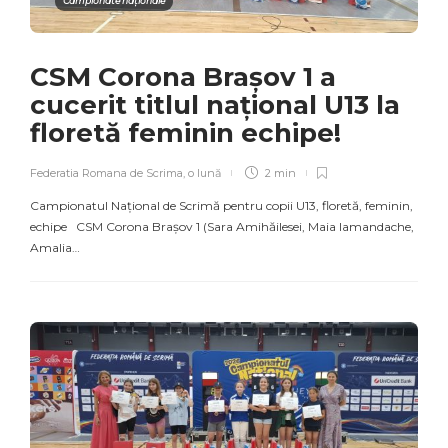
Campionate naționale
CSM Corona Brașov 1 a
cucerit titlul național U13 la
floretă feminin echipe!
Federatia Romana de Scrima
,
o lună
2 min
Campionatul Național de Scrimă pentru copii U13, floretă, feminin,
echipe CSM Corona Brașov 1 (Sara Amihăilesei, Maia Iamandache,
Amalia…