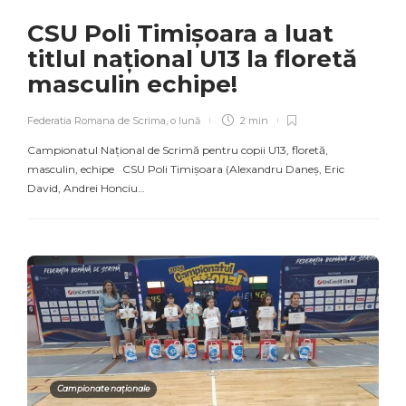
CSU Poli Timișoara a luat
titlul național U13 la floretă
masculin echipe!
Federatia Romana de Scrima
,
o lună
2 min
Campionatul Național de Scrimă pentru copii U13, floretă,
masculin, echipe CSU Poli Timișoara (Alexandru Daneș, Eric
David, Andrei Honciu…
Campionate naționale