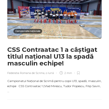
Campionate naționale
CSS Contraatac 1 a câștigat
titlul național U13 la spadă
masculin echipe!
Federatia Romana de Scrima
,
o lună
2 min
Campionatul Național de Scrimă pentru copii U13, spadă, masculin,
echipe CSS Contraatac 1 (Vlad Mirescu, Tudor Popescu, Filip Savin,
…