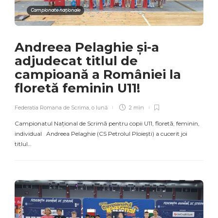
Campionate naționale
Andreea Pelaghie și-a
adjudecat titlul de
campioană a României la
floretă feminin U11!
Federatia Romana de Scrima
,
o lună
2 min
Campionatul Național de Scrimă pentru copii U11, floretă, feminin,
individual Andreea Pelaghie (CS Petrolul Ploiești) a cucerit joi
titlul…