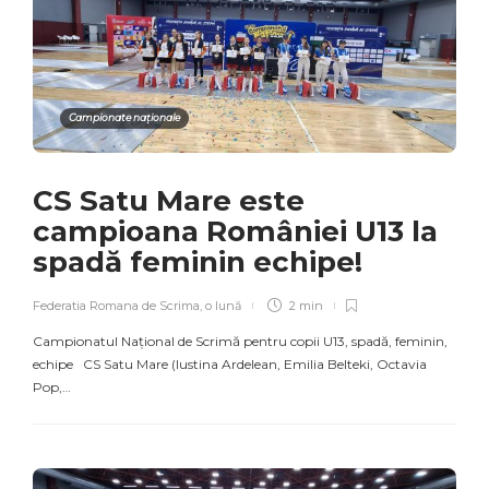
Campionate naționale
CS Satu Mare este
campioana României U13 la
spadă feminin echipe!
Federatia Romana de Scrima
,
o lună
2 min
Campionatul Național de Scrimă pentru copii U13, spadă, feminin,
echipe CS Satu Mare (Iustina Ardelean, Emilia Belteki, Octavia
Pop,…