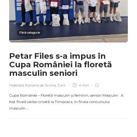
Fără categorie
Petar Files s-a impus în
Cupa României la floretă
masculin seniori
Federatia Romana de Scrima
,
3 ani
4 min
Cupa României – Floretă masculin și feminin, seniori Masculin A
fost finală sârbo-croată la Timișoara, în finala concursului
masculin…