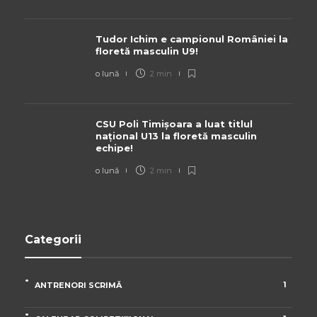
Tudor Ichim e campionul României la
floretă masculin U9!
o lună
2 min
CSU Poli Timișoara a luat titlul
național U13 la floretă masculin
echipe!
o lună
2 min
Categorii
1
ANTRENORI SCRIMĂ