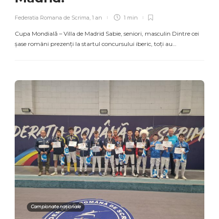
Federatia Romana de Scrima
,
1 an
1 min
Cupa Mondială – Villa de Madrid Sabie, seniori, masculin Dintre cei
șase români prezenți la startul concursului iberic, toți au…
Campionate naționale