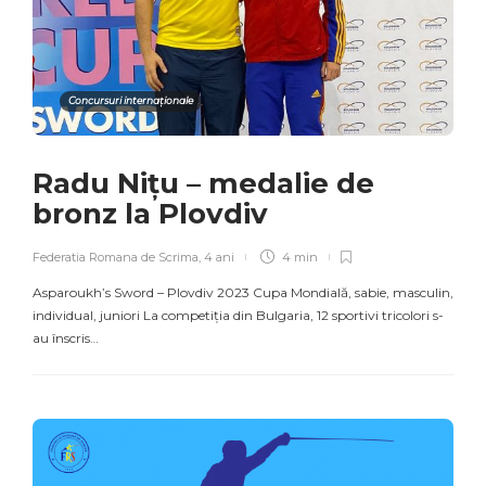
Concursuri internaționale
Radu Nițu – medalie de
bronz la Plovdiv
Federatia Romana de Scrima
,
4 ani
4 min
Asparoukh’s Sword – Plovdiv 2023 Cupa Mondială, sabie, masculin,
individual, juniori La competiția din Bulgaria, 12 sportivi tricolori s-
au înscris…