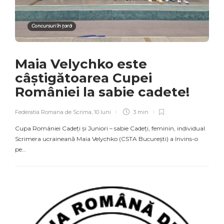
Concursuri în țară
Maia Velychko este
câștigătoarea Cupei
României la sabie cadete!
Federatia Romana de Scrima
,
10 luni
3 min
Cupa României Cadeți și Juniori – sabie Cadeți, feminin, individual
Scrimera ucraineană Maia Velychko (CSTA București) a învins-o
pe…