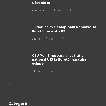
Câștigători
2 săptămâni
1 min
Tudor Ichim e campionul României la
floretă masculin U9!
o lună
2 min
CSU Poli Timișoara a luat titlul
național U13 la floretă masculin
echipe!
o lună
2 min
Categorii