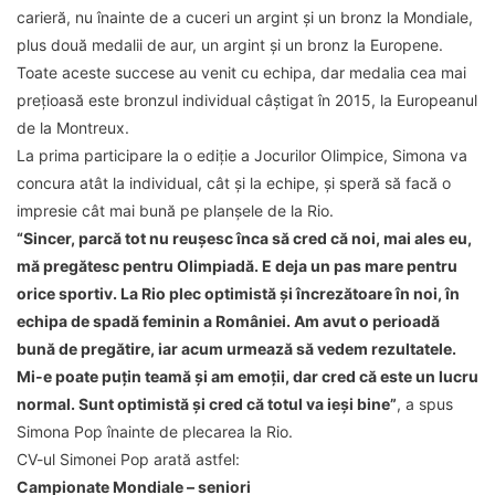
carieră, nu înainte de a cuceri un argint și un bronz la Mondiale,
plus două medalii de aur, un argint și un bronz la Europene.
Toate aceste succese au venit cu echipa, dar medalia cea mai
prețioasă este bronzul individual câștigat în 2015, la Europeanul
de la Montreux.
La prima participare la o ediție a Jocurilor Olimpice, Simona va
concura atât la individual, cât și la echipe, și speră să facă o
impresie cât mai bună pe planșele de la Rio.
“Sincer, parcă tot nu reușesc înca să cred că noi, mai ales eu,
mă pregătesc pentru Olimpiadă. E deja un pas mare pentru
orice sportiv. La Rio plec optimistă și încrezătoare în noi, în
echipa de spadă feminin a României. Am avut o perioadă
bună de pregătire, iar acum urmează să vedem rezultatele.
Mi-e poate puțin teamă și am emoții, dar cred că este un lucru
normal. Sunt optimistă și cred că totul va ieși bine”
, a spus
Simona Pop înainte de plecarea la Rio.
CV-ul Simonei Pop arată astfel:
Campionate Mondiale – seniori