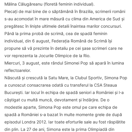
Mălina Călugăreanu (floretă feminin individual).
Plecați de mai bine de o săptămână în Brazilia, scrimerii români
s-au acomodat în mare măsură cu clima din America de Sud și
pregătesc în liniște ultimele detalii înaintea marilor concursuri.
Până la prima probă de scrimă, cea de spadă feminin
individual, din 6 august, Federația Română de Scrimă își
propune să vă prezinte în detaliu pe cei șase scrimeri care ne
vor reprezenta la Jocurile Olimpice de la Rio.
Miercuri, 3 august, este rândul Simonei Pop să apară în lumina
reflectoarelor.
Născută și crescută la Satu Mare, la Clubul Sportiv, Simona Pop
a cunoscut consacrarea odată cu transferul la CSA Steaua
București. Iar locul în echipa de spadă seniori a României și l-a
câștigat cu multă muncă, devotament și îndârjire. De o
modestie aparte, Simona Pop este omul pe care echipa de
spadă a României s-a bazat în multe momente grele de după
episodul Londra 2012. Iar toate eforturile sale au fost răsplătite
din plin. La 27 de ani, Simona este la prima Olimpiadă din