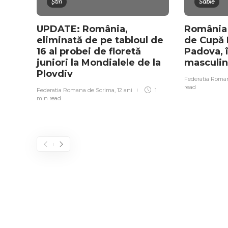
Știri
Sabie
UPDATE: România,
România –
eliminată de pe tabloul de
de Cupă 
16 al probei de floretă
Padova, 
juniori la Mondialele de la
masculin
Plovdiv
Federatia Roma
read
Federatia Romana de Scrima
,
12 ani
1
min
read