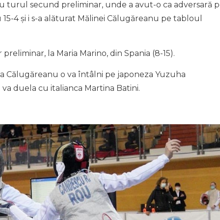
tru turul secund preliminar, unde a avut-o ca adversară 
5-4 și i s-a alăturat Mălinei Călugăreanu pe tabloul
 preliminar, la Maria Marino, din Spania (8-15).
ina Călugăreanu o va întâlni pe japoneza Yuzuha
va duela cu italianca Martina Batini.