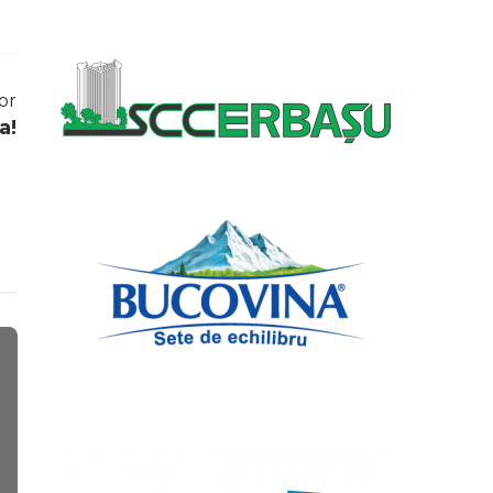
or
a!