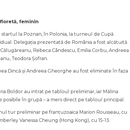
floretă, feminin
at startul la Poznan, în Polonia, la turneul de Cupă
idual. Delegația prezentată de România a fost alcătuită
na Călugăreanu, Rebeca Cândescu, Emilia Corbu, Andreea
anu, Teodora Șofran.
ea Dincă și Andreea Gheorghe au fost eliminate în faza
a Boldor au intrat pe tabloul preliminar, iar Mălina
e posibile în grupă – a mers direct pe tabloul principal.
mul tur preliminar pe franțuzoaica Marion Rousseau, cu
 Kimberley Vanessa Cheung (Hong Kong), cu 15-13.