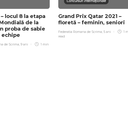
Concursuri internaționale
 locul 8 la etapa
Grand Prix Qatar 2021 –
Mondială de la
floretă – feminin, seniori
în proba de sabie
Federatia Romana de Scrima
,
5 ani
1 
 echipe
read
na de Scrima
,
9 ani
1 min