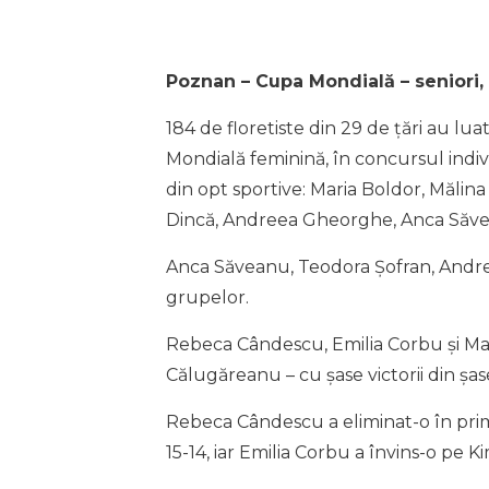
Poznan – Cupa Mondială – seniori, 
184 de floretiste din 29 de țări au lu
Mondială feminină, în concursul indiv
din opt sportive: Maria Boldor, Măli
Dincă, Andreea Gheorghe, Anca Săve
Anca Săveanu, Teodora Șofran, Andre
grupelor.
Rebeca Cândescu, Emilia Corbu și Mari
Călugăreanu – cu șase victorii din șas
Rebeca Cândescu a eliminat-o în pri
15-14, iar Emilia Corbu a învins-o pe