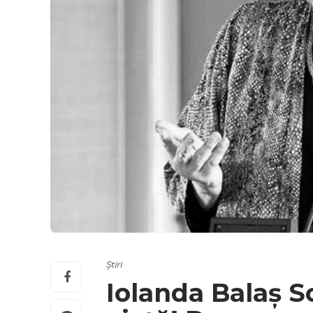
Știri
Iolanda Balaş So