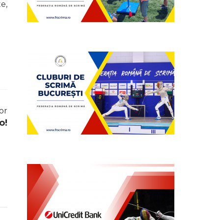
e,
or
o!