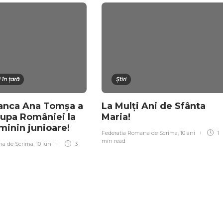
 în țară
Știri
anca Ana Tomșa a
La Mulți Ani de Sfânta
Cupa României la
Maria!
minin junioare!
Federatia Romana de Scrima
,
10 ani
1
min
read
na de Scrima
,
10 luni
3