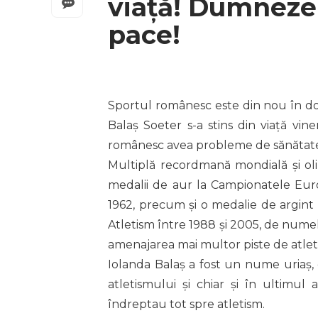
viaţă! Dumneze
pace!
Sportul românesc este din nou în do
Balaş Soeter s-a stins din viaţă vine
românesc avea probleme de sănătate d
Multiplă recordmană mondială şi oli
medalii de aur la Campionatele Eur
1962, precum şi o medalie de argint
Atletism între 1988 şi 2005, de numel
amenajarea mai multor piste de atlet
Iolanda Balaş a fost un nume uriaş, 
atletismului şi chiar şi în ultimu
îndreptau tot spre atletism.