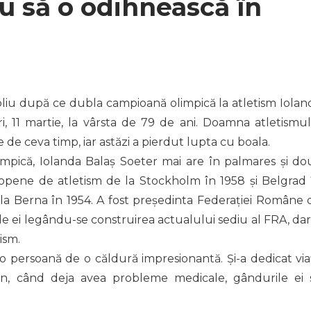
u să o odihnească în
liu după ce dubla campioană olimpică la atletism Iolan
ri, 11 martie, la vârsta de 79 de ani. Doamna atletismul
e ceva timp, iar astăzi a pierdut lupta cu boala.
mpică, Iolanda Balaş Soeter mai are în palmares şi do
opene de atletism de la Stockholm în 1958 şi Belgrad 
 la Berna în 1954. A fost preşedinta Federaţiei Române 
e ei legându-se construirea actualului sediu al FRA, dar 
ism.
o persoană de o căldură impresionantă. Şi-a dedicat via
l an, când deja avea probleme medicale, gândurile ei 