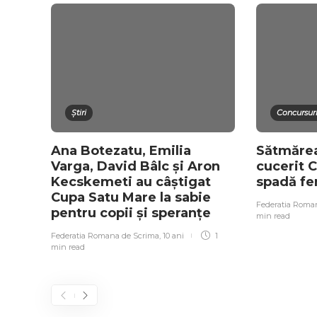
Știri
Concursuri
Ana Botezatu, Emilia
Sătmăre
Varga, David Bâlc și Aron
cucerit 
Kecskemeti au câștigat
spadă fe
Cupa Satu Mare la sabie
Federatia Roma
pentru copii și speranțe
min
read
Federatia Romana de Scrima
,
10 ani
1
min
read