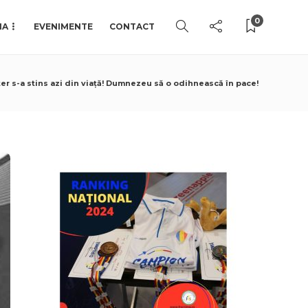
0
IA
EVENIMENTE
CONTACT
er s-a stins azi din viaţă! Dumnezeu să o odihnească în pace!