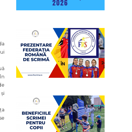
da
ui
uă
în
de
şi
ţa
se