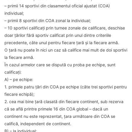
– primii 14 sportivi din clasamentul oficial ajustat (COA)
individual;
– primii 8 sportivi din COA zonal la individual;
– 10 sportivi calificați prin turnee zonale de calificare, deschise
doar țărilor fără sportiv calificat prin unul dintre criteriile
precedente, câte unul pentru fiecare țară și la fiecare armă.
O țară nu poate în nici un caz să califice mai mult de doi sportivi
la fiecare armă.
În cazul armelor care se dispută cu proba pe echipe, sunt
calificați:
A) – pe echipe:
1. primele patru țări din COA pe echipe (câte trei sportivi pentru
fiecare echipă);
2. cea mai bine țară clasată din fiecare continent, sub rezerva
că se află printre primele 16 din COA global – dacă un
continent nu este reprezentat, țara următoare din COA se
califică, independent de continent.
B) – la individual: