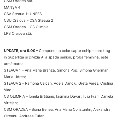
CSM Oradea stă.
MANȘA 4
CSA Steaua 1- UNEFS
CSU Craiova – CSA Steaua 2
CSM Oradea – CS Olimpia
LPS Craiova stă.
UPDATE, ora 9:00 –
Componența celor șapte echipe care trag
în Superliga și Divizia A la spadă seniori, proba feminină, este
următoarea:
STEAUA 1 – Ana Maria Brânză, Simona Pop, Simona Gherman,
Maria Udrea;
STEAUA 2 – Ramona Calcan, Adela Danciu, Greta Vereș, Cristina
Vladu;
CS OLIMPIA – Ionela Brătianu, Iasmina Davari, Iulia Ivan, Daniela
Vîrtejan;
CSM ORADEA – Biana Benea, Ana Maria Constantin, Alexandra
Olteanu, Andreea Tufan;