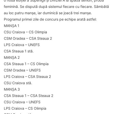
o nouă ediției a Superligii și Diviziei A la spadă seniori, proba
feminină. Se dispută după sistemul fiecare cu fiecare. Sâmbătă
au loc patru manșe, iar duminică se joacă trei manșe.
Programul primei zile de concurs pe echipe arată astfel:
MANȘA 1
CSU Craiova – CS Olimpia
CSM Oradea – CSA Steaua 2
LPS Craiova – UNEFS
CSA Steaua 1 stă.
MANȘA 2
CSA Steaua 1 – CS Olimpia
CSM Oradea – UNEFS
LPS Craiova – CSA Steaua 2
CSU Craiova stă.
MANȘA 3
CSA Steaua 1 – CSA Steaua 2
CSU Craiova – UNEFS
LPS Craiova – CS Olimpia