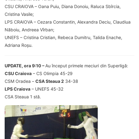
CSU CRAIOVA – Oana Puiu, Diana Donoiu, Raluca Sbîrcia,
Cristina Vasile;
LPS CRAIOVA – Cezara Constantin, Alexandra Deciu, Claudiua
Năboiu, Andreea Vîrban;
UNEFS – Cristina Cristian, Rebeca Dumitru, Talida Enache,
Adriana Roșu.
UPDATE, ora 9:10 –
Au început primele meciuri din Superligă:
CSU Craiova
– CS Olimpia 45-29
CSM Oradea –
CSA Steaua 2
34-38
LPS Craiova
– UNEFS 45-32
CSA Steaua 1 stă.