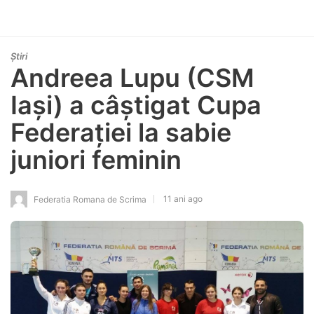
Știri
Andreea Lupu (CSM
Iași) a câștigat Cupa
Federației la sabie
juniori feminin
11 ani ago
Federatia Romana de Scrima