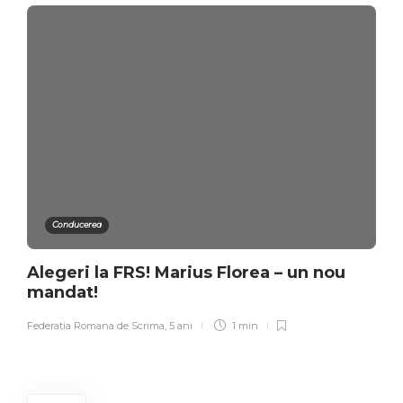
Conducerea
Alegeri la FRS! Marius Florea – un nou
mandat!
Federatia Romana de Scrima
,
5 ani
1 min