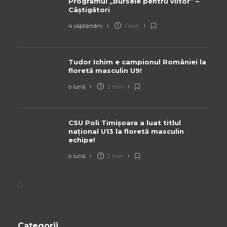
Programul „Bursele pentru viitor” –
Câștigători
4 săptămâni
1 min
Tudor Ichim e campionul României la
floretă masculin U9!
o lună
2 min
CSU Poli Timișoara a luat titlul
național U13 la floretă masculin
echipe!
o lună
2 min
Categorii