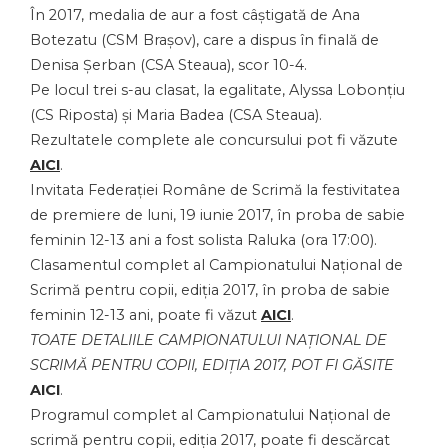
În 2017, medalia de aur a fost câștigată de Ana
Botezatu (CSM Brașov), care a dispus în finală de
Denisa Șerban (CSA Steaua), scor 10-4.
Pe locul trei s-au clasat, la egalitate, Alyssa Lobonțiu
(CS Riposta) și Maria Badea (CSA Steaua).
Rezultatele complete ale concursului pot fi văzute
AICI
.
Invitata Federației Române de Scrimă la festivitatea
de premiere de luni, 19 iunie 2017, în proba de sabie
feminin 12-13 ani a fost solista Raluka (ora 17:00).
Clasamentul complet al Campionatului Național de
Scrimă pentru copii, ediția 2017, în proba de sabie
feminin 12-13 ani, poate fi văzut
AICI
.
TOATE DETALIILE CAMPIONATULUI NAȚIONAL DE
SCRIMĂ PENTRU COPII, EDIȚIA 2017, POT FI GĂSITE
AICI
.
Programul complet al Campionatului Național de
scrimă pentru copii, ediția 2017, poate fi descărcat