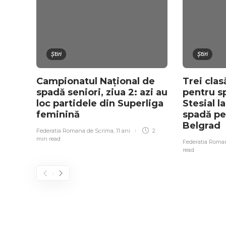
Știri
Știri
Campionatul Național de
Trei cla
spadă seniori, ziua 2: azi au
pentru sp
loc partidele din Superliga
Stesial l
feminină
spadă pen
Belgrad
Federatia Romana de Scrima
,
11 ani
2
min
read
Federatia Roma
read