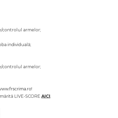
re/controlul armelor;
oba individuală;
re/controlul armelor;
ww.frscrima.ro
!
 urmărită LIVE-SCORE
AICI
.