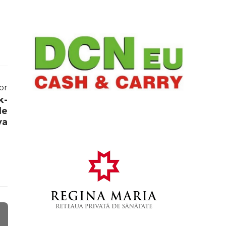
or
k-
de
ya