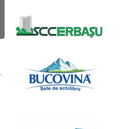
Campionate Mondiale
Concursuri în ț
Riad 2024: Echipa
Michael Ene 
feminină de junioare a
Cupa Român
României – locul 13 la
sabie U13!
floretă
Federatia Romana de
read
in
Federatia Romana de Scrima
,
2 ani
1 min
read