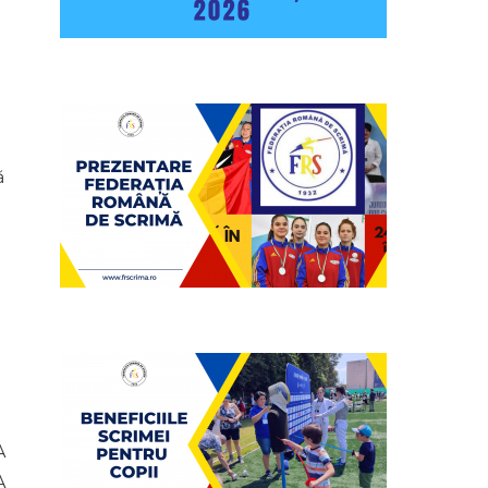
ă
A
A