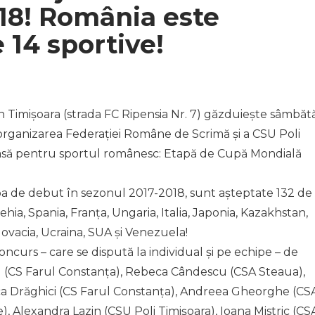
18! România este
 14 sportive!
n Timișoara (strada FC Ripensia Nr. 7) găzduiește sâmbăt
n organizarea Federației Române de Scrimă și a CSU Poli
asă pentru sportul românesc: Etapă de Cupă Mondială
apa de debut în sezonul 2017-2018, sunt așteptate 132 de
Cehia, Spania, Franța, Ungaria, Italia, Japonia, Kazakhstan,
lovacia, Ucraina, SUA și Venezuela!
ncurs – care se dispută la individual și pe echipe – de
u (CS Farul Constanța), Rebeca Cândescu (CSA Steaua),
ca Drăghici (CS Farul Constanța), Andreea Gheorghe (CS
), Alexandra Lazin (CSU Poli Timișoara), Ioana Mistric (CS