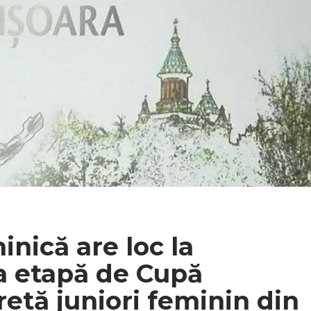
nică are loc la
a etapă de Cupă
retă juniori feminin din