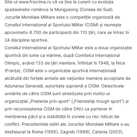
Site-ul www.frscrima.ro vă va ține la curent cu evoluția
spadasinelor românce la Mungyeong (Coreea de Sud).
Jocurile Mondiale Militare este o competiţie organizată de
Consiliul Internaţional al Sportului Militar (CISM) şi reuneşte
aproximativ 8.700 de participanţi din 110 ţări, care se întrec în
24
discipline sportive.
Consiliul Internaţional al Sportului Militar este a doua organizație
sportivă din lume ca mărime, după Comitetul Internațional
Olimpic, având 133 de ţări membre. Înfiinţat în 1948, la Nice
(Franţa), CISM este o organizaţie sportivă internaţională
alcătuită din forţele armate ale naţiunilor membre acceptate de
Adunarea Generală, autoritate supremă a CISM. Obiectivele
urmărite de către CISM sunt sintetizate prin motto-ul
organizaţiei „Prietenie prin sport” („Friendship trough sport”) şi
prin recunoaşterea CISM de către ONU ca partener în
menţinerea păcii şi a stabilităţii în zonele cu risc ridicat de
conflict. Precedentele editii ale Jocurilor Mondiale Militare s-au
desfasurat la Roma (1995), Zagreb (1999), Catania (2003),