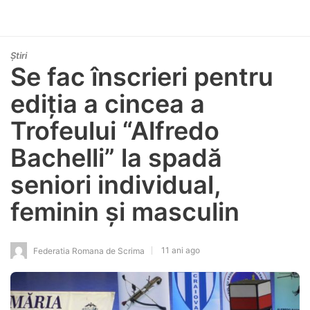
Știri
Se fac înscrieri pentru
ediția a cincea a
Trofeului “Alfredo
Bachelli” la spadă
seniori individual,
feminin și masculin
11 ani ago
Federatia Romana de Scrima