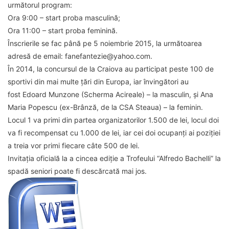
următorul program:
Ora 9:00 – start proba masculină;
Ora 11:00 – start proba feminină.
Înscrierile se fac până pe 5 noiembrie 2015, la următoarea
adresă de email: fanefantezie@yahoo.com.
În 2014, la concursul de la Craiova au participat peste 100 de
sportivi din mai multe țări din Europa, iar învingători au
fost Edoard Munzone (Scherma Acireale) – la masculin, și Ana
Maria Popescu (ex-Brânză, de la CSA Steaua) – la feminin.
Locul 1 va primi din partea organizatorilor 1.500 de lei, locul doi
va fi recompensat cu 1.000 de lei, iar cei doi ocupanți ai poziției
a treia vor primi fiecare câte 500 de lei.
Invitația oficială la a cincea ediție a Trofeului “Alfredo Bachelli” la
spadă seniori poate fi descărcată mai jos.