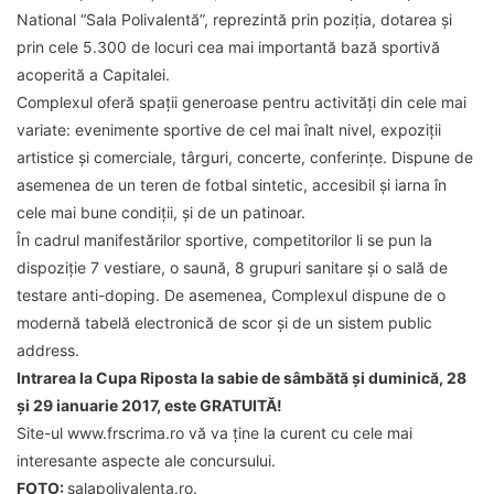
National “Sala Polivalentă”, reprezintă prin poziția, dotarea și
prin cele 5.300 de locuri cea mai importantă bază sportivă
acoperită a Capitalei.
Complexul oferă spații generoase pentru activități din cele mai
variate: evenimente sportive de cel mai înalt nivel, expoziții
artistice și comerciale, târguri, concerte, conferințe. Dispune de
asemenea de un teren de fotbal sintetic, accesibil și iarna în
cele mai bune condiții, și de un patinoar.
În cadrul manifestărilor sportive, competitorilor li se pun la
dispoziție 7 vestiare, o saună, 8 grupuri sanitare și o sală de
testare anti-doping. De asemenea, Complexul dispune de o
modernă tabelă electronică de scor și de un sistem public
address.
Intrarea la Cupa Riposta la sabie de sâmbătă și duminică, 28
și 29 ianuarie 2017, este GRATUITĂ!
Site-ul www.frscrima.ro vă va ține la curent cu cele mai
interesante aspecte ale concursului.
FOTO:
salapolivalenta.ro.