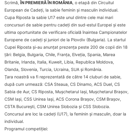
Scrimă,
ÎN PREMIERĂ ÎN ROMÂNIA
, o etapă din Circuitul
European de Cadeți, la sabie feminin și masculin individual.
Cupa Riposta la sabie U17 este unul dintre cele mai mari
concursuri de sabie pentru cadeți din sud-estul Europei și este
ultima oportunitate de verificare oficială înaintea Campionatelor
Europene de cadeți și juniori de la Plovdiv (Bulgaria). La startul
Cupei Riposta și-au anunțat prezența peste 200 de copii din 18
țări: Belgia, Bulgaria, Chile, Franța, Elveția, Spania, Marea
Britanie, Irlanda, Italia, Kuweit, Libia, Republica Moldova,
Olanda, Slovenia, Turcia, Ucraina, SUA și România.
Țara noastră va fi reprezentată de către 14 cluburi de sabie,
după cum urmează: CSA Steaua, CS Dinamo, ACS Duel, CS
Sabia de Aur, CS Riposta, Mușchetarul Iași, Mușchetarul Brașov,
CSM Iași, CSS Unirea Iași, ACS Corona Brașov, CSM Brașov,
CSTA București, CSM Unirea Slobozia și CSS Slobozia.
Concursul are loc la cadeți (U17), la feminin și masculin, doar la
individual.
Programul competiției: