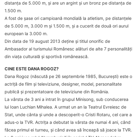
distanța de 5.000 m, și are un argint și un bronz pe distanța de
1.500 m.
A fost de șase ori campioană mondială la atletism, pe distanțele
de 5.000 m, 3.000 m și 1.500 m, și a cucerit de două ori aurul
european la 3.000 m.
Din data de 19 august 2013 deține și titlul onorific de
Ambasador al turismului Românesc alături de alte 7 personalități
din viața culturală și sportivă românească.
CINE ESTE DANA ROGOZ?
Dana Rogoz (născută pe 26 septembrie 1985, București) este o
actriță de film și televiziune, designer, model, personalitate
publică și prezentatoare de televiziune din România.
La vârsta de 3 ani a intrat în grupul Minisong, sub conducerea
lui Ioan Luchian Mihalea. A urmat un an la Teatrul Evreiesc de
Stat, unde cânta și unde a descoperit-o Cristi Rotaru, cel care a
adus-o la TVR. Actrița a debutat la vârsta de numai 4 ani, când
făcea primul ei turneu, și când avea să înceapă să joace la TVR.