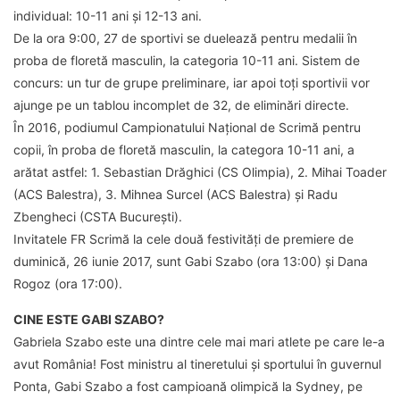
individual: 10-11 ani și 12-13 ani.
De la ora 9:00, 27 de sportivi se duelează pentru medalii în
proba de floretă masculin, la categoria 10-11 ani. Sistem de
concurs: un tur de grupe preliminare, iar apoi toți sportivii vor
ajunge pe un tablou incomplet de 32, de eliminări directe.
În 2016, podiumul Campionatului Național de Scrimă pentru
copii, în proba de floretă masculin, la categora 10-11 ani, a
arătat astfel: 1. Sebastian Drăghici (CS Olimpia), 2. Mihai Toader
(ACS Balestra), 3. Mihnea Surcel (ACS Balestra) și Radu
Zbengheci (CSTA București).
Invitatele FR Scrimă la cele două festivități de premiere de
duminică, 26 iunie 2017, sunt Gabi Szabo (ora 13:00) și Dana
Rogoz (ora 17:00).
CINE ESTE GABI SZABO?
Gabriela Szabo este una dintre cele mai mari atlete pe care le-a
avut România! Fost ministru al tineretului și sportului în guvernul
Ponta, Gabi Szabo a fost campioană olimpică la Sydney, pe