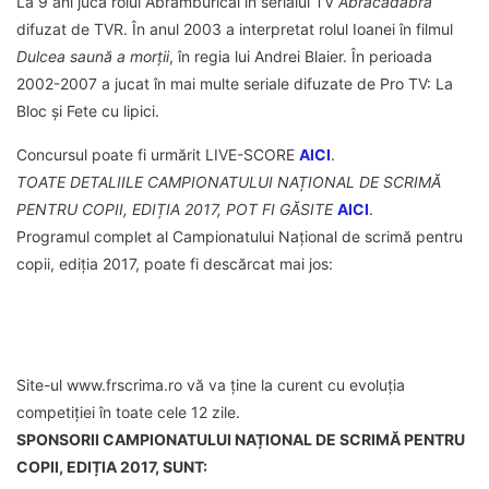
La 9 ani juca rolul Abramburicăi în serialul TV
Abracadabra
difuzat de TVR. În anul 2003 a interpretat rolul Ioanei în filmul
Dulcea saună a morții
, în regia lui Andrei Blaier. În perioada
2002-2007 a jucat în mai multe seriale difuzate de Pro TV: La
Bloc și Fete cu lipici.
Concursul poate fi urmărit LIVE-SCORE
AICI
.
TOATE DETALIILE CAMPIONATULUI NAȚIONAL DE SCRIMĂ
PENTRU COPII, EDIȚIA 2017, POT FI GĂSITE
AICI
.
Programul complet al Campionatului Național de scrimă pentru
copii, ediția 2017, poate fi descărcat mai jos:
Site-ul www.frscrima.ro vă va ține la curent cu evoluția
competiției în toate cele 12 zile.
SPONSORII CAMPIONATULUI NAȚIONAL DE SCRIMĂ PENTRU
COPII, EDIȚIA 2017, SUNT: