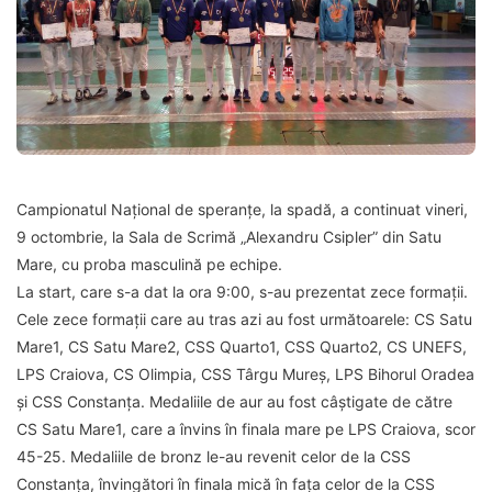
Campionatul Național de speranțe, la spadă, a continuat vineri,
9 octombrie, la Sala de Scrimă „Alexandru Csipler” din Satu
Mare, cu proba masculină pe echipe.
La start, care s-a dat la ora 9:00, s-au prezentat zece formații.
Cele zece formații care au tras azi au fost următoarele: CS Satu
Mare1, CS Satu Mare2, CSS Quarto1, CSS Quarto2, CS UNEFS,
LPS Craiova, CS Olimpia, CSS Târgu Mureș, LPS Bihorul Oradea
și CSS Constanța. Medaliile de aur au fost câștigate de către
CS Satu Mare1, care a învins în finala mare pe LPS Craiova, scor
45-25. Medaliile de bronz le-au revenit celor de la CSS
Constanța, învingători în finala mică în fața celor de la CSS