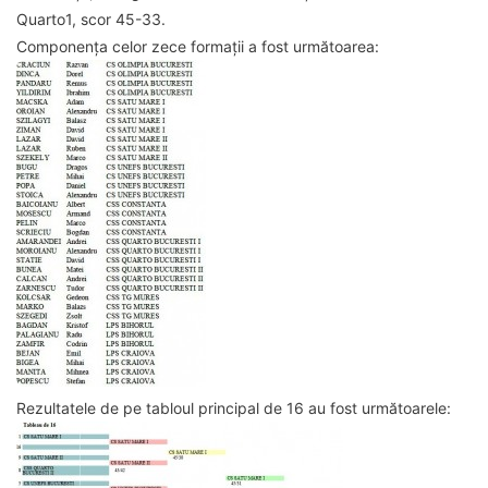
Quarto1, scor 45-33.
Componența celor zece formații a fost următoarea:
Rezultatele de pe tabloul principal de 16 au fost următoarele: