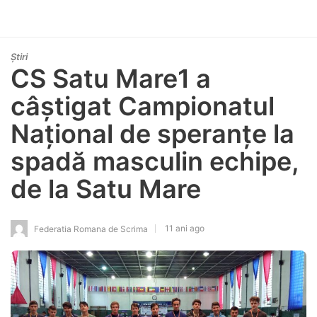
Știri
CS Satu Mare1 a
câștigat Campionatul
Național de speranțe la
spadă masculin echipe,
de la Satu Mare
11 ani ago
Federatia Romana de Scrima