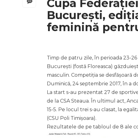
Cupa Federației 
București, ediți
feminină pentru
Timp de patru zile, în perioada 23-2
București (fostă Floreasca) găzduiește 
masculin. Competiția se desfășoară doa
Duminică, 24 septembrie 2017, în a do
La start s-au prezentat 27 de sportive
de la CSA Steaua. În ultimul act, An
15-5. Pe locul trei s-au clasat, la ega
(CSU Poli Timișoara).
Rezultatele de pe tabloul de 8 ale c