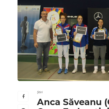
Știri
Anca Săveanu (