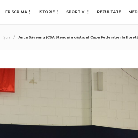
FR SCRIMĂ
ISTORIE
SPORTIVI
REZULTATE
MED
Știri
Anca Săveanu (CSA Steaua) a câștigat Cupa Federației la floretă