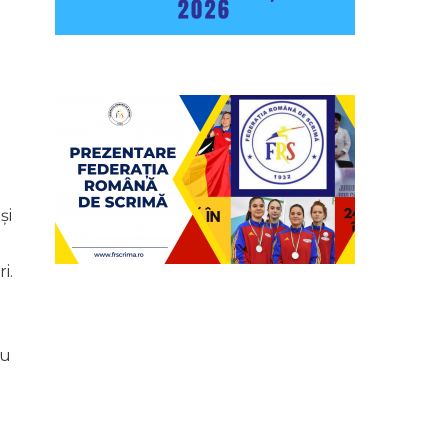
și
i.
bu