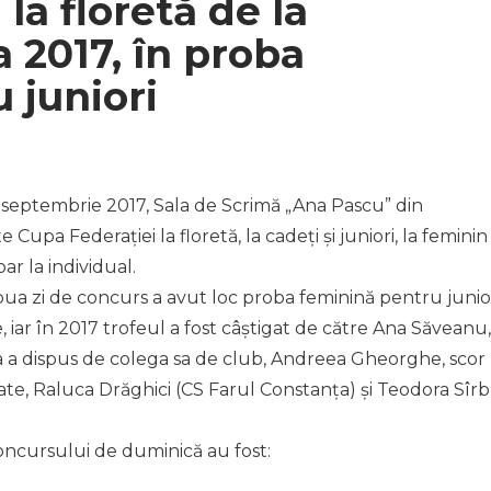
la floretă de la
a 2017, în proba
 juniori
6 septembrie 2017, Sala de Scrimă „Ana Pascu” din
Cupa Federației la floretă, la cadeți și juniori, la feminin 
r la individual.
ua zi de concurs a avut loc proba feminină pentru junior
, iar în 2017 trofeul a fost câștigat de către Ana Săveanu,
ca a dispus de colega sa de club, Andreea Gheorghe, scor
litate, Raluca Drăghici (CS Farul Constanța) și Teodora Sîr
oncursului de duminică au fost: