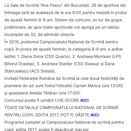
La Sala de Scrimă “Ana Pascu” din București, 28 de sportive din
întreaga țară se duelează de la ora 9:00 pentru medalii în proba
de spadă feminin 8-9 ani. Sistem de concurs: un tur de grupe
preliminare, iar apoi toate sportivele vor ajunge pe un tablou
incomplet de 32, de eliminări directe.
În 2016, podiumul Campionatului Național de Scrimă pentru
copii, în proba de spadă feminin, la categoria 8-9 ani, a arătat
astfel: 1. Diana Dona (CSS Quarto), 2. Andreea Muntean (LPS
Bihorul Oradea), 3. Andreea Stadler (CSS Steaua) și Daria
Stănciulescu (ACS Stesial).
Invitații Federației Române de Scrimă la cele două festivități de
premiere de azi sunt fostul fotbalist Ciprian Marica (ora 13:00)
și spadasina Amalia Tătăran (ora 17:00).
Concursul poate fi urmărit LIVE-SCORE
AICI
.
TOATE DETALIILE CAMPIONATULUI NAȚIONAL DE SCRIMĂ
PENTRU COPII, EDIȚIA 2017, POT FI GĂSITE
AICI
.
Programul complet al Campionatului Național de scrimă pentru
copii, ediția 2017, poate fi descărcat mai jos: