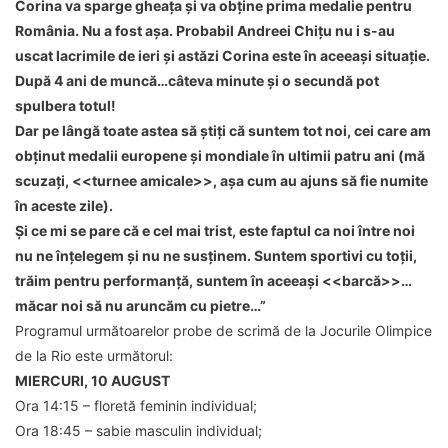
Corina va sparge gheața și va obține prima medalie pentru
România. Nu a fost așa. Probabil Andreei Chițu nu i s-au
uscat lacrimile de ieri și astăzi Corina este în aceeași situație.
După 4 ani de muncă…câteva minute și o secundă pot
spulbera totul!
Dar pe lângă toate astea să știți că suntem tot noi, cei care am
obținut medalii europene și mondiale în ultimii patru ani (mă
scuzați, <<turnee amicale>>, așa cum au ajuns să fie numite
în aceste zile).
Și ce mi se pare că e cel mai trist, este faptul ca noi între noi
nu ne înțelegem și nu ne susținem. Suntem sportivi cu toții,
trăim pentru performanță, suntem în aceeași <<barcă>>…
măcar noi să nu aruncăm cu pietre…”
Programul următoarelor probe de scrimă de la Jocurile Olimpice
de la Rio este următorul:
MIERCURI, 10 AUGUST
Ora 14:15 – floretă feminin individual;
Ora 18:45 – sabie masculin individual;