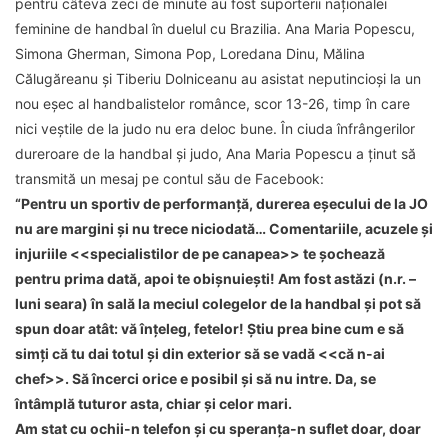
pentru câteva zeci de minute au fost suporterii naționalei
feminine de handbal în duelul cu Brazilia. Ana Maria Popescu,
Simona Gherman, Simona Pop, Loredana Dinu, Mălina
Călugăreanu și Tiberiu Dolniceanu au asistat neputincioși la un
nou eșec al handbalistelor românce, scor 13-26, timp în care
nici veștile de la judo nu era deloc bune. În ciuda înfrângerilor
dureroare de la handbal și judo, Ana Maria Popescu a ținut să
transmită un mesaj pe contul său de Facebook:
“Pentru un sportiv de performanță, durerea eșecului de la JO
nu are margini și nu trece niciodată… Comentariile, acuzele și
injuriile <<specialistilor de pe canapea>> te șochează
pentru prima dată, apoi te obișnuiești! Am fost astăzi (n.r. –
luni seara) în sală la meciul colegelor de la handbal și pot să
spun doar atât: vă înțeleg, fetelor! Știu prea bine cum e să
simți că tu dai totul și din exterior să se vadă <<că n-ai
chef>>. Să încerci orice e posibil și să nu intre. Da, se
întâmplă tuturor a
sta, chiar și celor mari.
Am stat cu ochii-n telefon și cu speranța-n suflet doar, doar