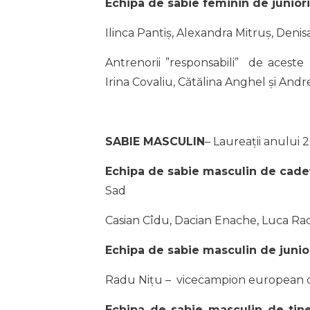
Echipa de sabie feminin de juniori
Ilinca Pantiș, Alexandra Mitruș, Deni
Antrenorii ”responsabili” de aceste
Irina Covaliu, Cătălina Anghel și And
SABIE MASCULIN
– Laureații anului 
Echipa de sabie masculin de cade
Sad
Casian Cîdu, Dacian Enache, Luca Ra
Echipa de sabie masculin de junio
Radu Nițu – vicecampion european de
Echipa de sabie masculin de tin