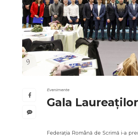
Evenimente
Gala Laureațilo
Federația Română de Scrimă i-a premia