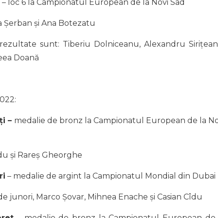
– loc 6 la Campionatul European de la Novi Sad
sa Șerban și Ana Botezatu
 rezultate sunt: Tiberiu Dolniceanu, Alexandru Sirițean
reea Doană
2022:
ți –
medalie de bronz la Campionatul European de la No
du și Rareș Gheorghe
ri
– medalie de argint la Campionatul Mondial din Dubai
 junori, Marco Șovar, Mihnea Enache și Casian Cîdu
eret
– medalie de bronz la Campionatul European de 