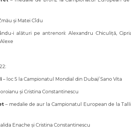
Zmău și Matei Cîdu
ndu-i alături pe antrenorii: Alexandru Chiculiță, Cipri
 Alexe
22:
i
– loc 5 la Campionatul Mondial din Dubai/ Sano Vita
roianu și Cristina Constantinescu
et
– medalie de aur la Campionatul European de la Talli
lida Enache și Cristina Constantinescu