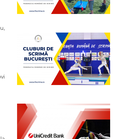
u,
vi
la