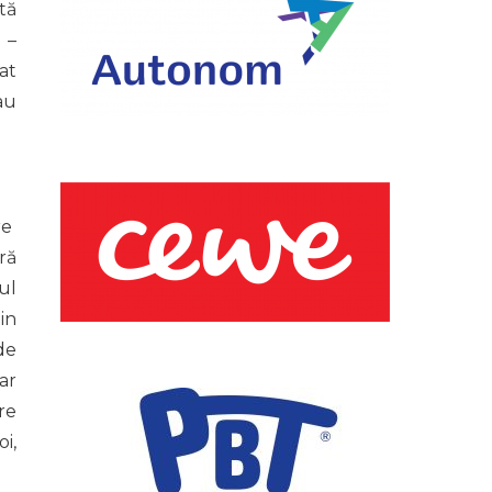
tă
 –
at
-au
re
ră
ul
din
de
ar
re
i,