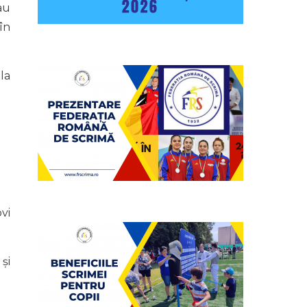
au
în
 la
vi
și