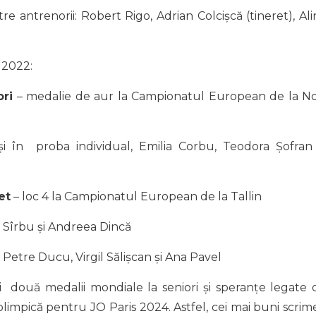
e antrenorii: Robert Rigo, Adrian Colcișcă (tineret), Ali
 2022:
ori
– medalie de aur la Campionatul European de la No
și în proba individual, Emilia Corbu, Teodora Șofran 
et
– loc 4 la Campionatul European de la Tallin
 Sîrbu și Andreea Dincă
 Petre Ducu, Virgil Sălișcan și Ana Pavel
 două medalii mondiale la seniori și speranțe legate 
olimpică pentru JO Paris 2024. Astfel, cei mai buni scrime