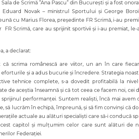
n Sala de Scrimă ”Ana Pascu” din București și a fost onora
, Eduard Novak – ministrul Sportului și George Boroi
eună cu Marius Florea, președinte FR Scrimă, i-au premi
 FR Scrimă, care au sprijinit sportivii și i-au premiat, le
, a declarat:
 că scrima românescă are viitor, un an în care fieca
t eforturile și a adus bucurie și încredere. Strategia noast
ive tehnice complete, s-a dovedit profitabilă la nivel
igate de aceștia înseamnă și că tot ceea ce facem noi, cei 
sprijinul performanței. Suntem realiști, încă mai avem 
, să lucrăm în echipă, împreună, și să fim convinși că do
ațiile actuale au alături specialiști care să-i conducă sp
acest capitol și mulțumim celor care sunt alături de no
erilor Federației.