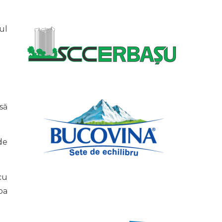
ul
să
de
cu
ba