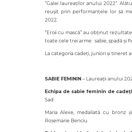
”Galei laureaților anului 2022”. Alătu
reușit prin performanțele lor să m
2022.
”Eroii cu mască” au obținut rezultate d
toate cele trei arme: sabie, spadă și fl
La categoria cadeți, juniori și tineret 
SABIE FEMININ
– Laureații anului 20
Echipa de sabie feminin de cadeț
Sad
Maria Alexe, medaliată cu bronz și
Rosemarie Benciu