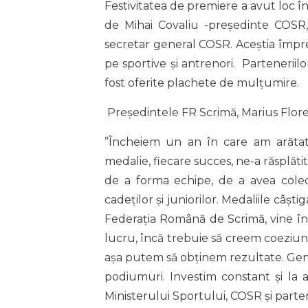
Festivitatea de premiere a avut loc î
de Mihai Covaliu -președinte COSR
secretar general COSR. Aceștia împr
pe sportive și antrenori. Parteneriilor
fost oferite plachete de mulțumire.
Președintele FR Scrimă, Marius Florea
”Încheiem un an în care am arătat
medalie, fiecare succes, ne-a răsplăti
de a forma echipe, de a avea colect
cadeților și juniorilor. Medaliile câșt
Federația Română de Scrimă, vine în 
lucru, încă trebuie să creem coeziune
așa putem să obținem rezultate. Gener
podiumuri. Investim constant și la 
Ministerului Sportului, COSR și parten