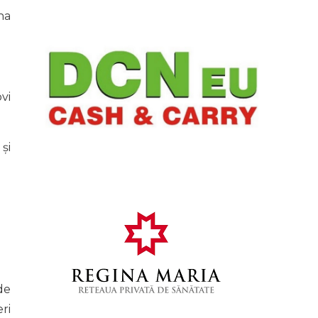
na
vi
și
de
ri