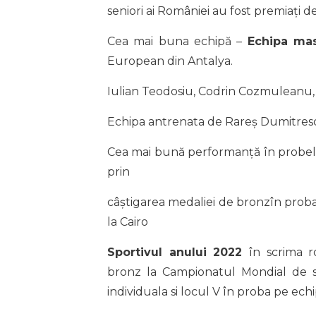
seniori ai României au fost premiați d
Cea mai buna echipă –
Echipa mas
European din Antalya.
Iulian Teodosiu, Codrin Cozmuleanu
Echipa antrenata de Rareș Dumitresc
Cea mai bună performanță în probele
prin
câștigarea medaliei de bronzîn prob
la Cairo
Sportivul anului 2022
în scrima 
bronz la Campionatul Mondial de s
individuala si locul V în proba pe e