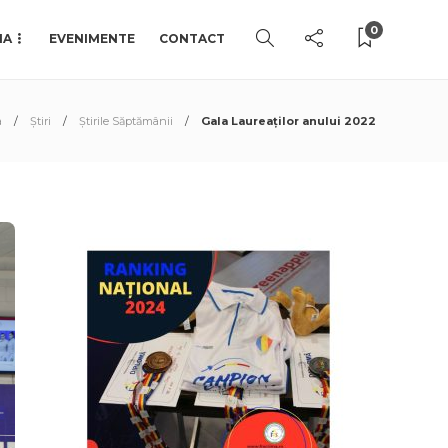
0
IA
EVENIMENTE
CONTACT
a
Știri
Știrile Săptămânii
Gala Laureaților anului 2022