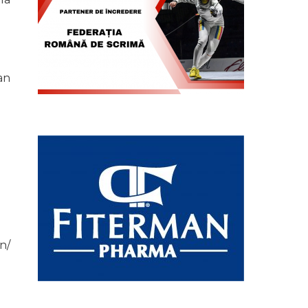
an
n/