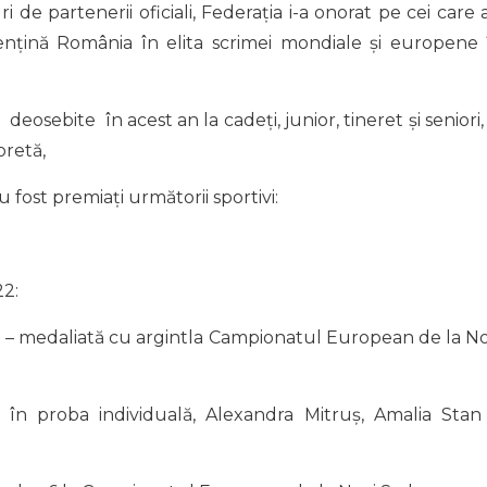
ri de partenerii oficiali, Federația i-a onorat pe cei care 
ențină România în elita scrimei mondiale și europene 
eosebite în acest an la cadeți, junior, tineret și seniori,
oretă,
au fost premiați următorii sportivi:
22:
i
– medaliată cu argintla Campionatul European de la No
 în proba individuală, Alexandra Mitruș, Amalia Stan 