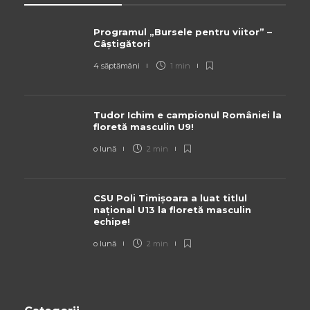
Programul „Bursele pentru viitor” –
Câștigători
4 săptămâni
1 min
Tudor Ichim e campionul României la
floretă masculin U9!
o lună
2 min
CSU Poli Timișoara a luat titlul
național U13 la floretă masculin
echipe!
o lună
2 min