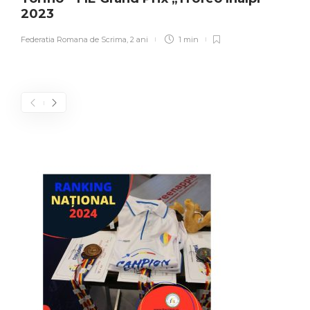
2023
Federatia Romana de Scrima
,
2 ani
1 min