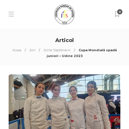
0
Articol
Acasa
Știri
Știrile Săptămânii
Cupa Mondială spadă
juniori – Udine 2023