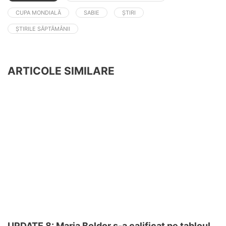
CUPA MONDIALĂ
SABIE
ȘTIRI
ȘTIRILE SĂPTĂMÂNII
ARTICOLE SIMILARE
UPDATE 8: Maria Boldor s-a calificat pe tabloul