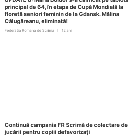
principal de 64, în etapa de Cupă Mondială la
floretă seniori feminin de la Gdansk. Mălina
Călugăreanu, eliminată!
Federatia Romana de Scrima
12 ani
Continuă campania FR Scrimă de colectare de
jucării pentru copiii defavorizați