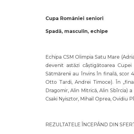
Cupa României seniori
Spadă, masculin, echipe
Echipa CSM Olimpia Satu Mare (Adria
devenit astăzi câștigătoarea Cupei
Sătmărenii au învins în finală, sco
Otto Tardi, Andrei Timoce). În „final
Dragomir, Alin Mitrică, Alin Sbîrcia)
Csaki Nyisztor, Mihail Oprea, Ovidiu Pî
REZULTATELE ÎNCEPÂND DIN SFERT