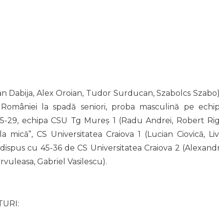
n Dabija, Alex Oroian, Tudor Surducan, Szabolcs Szabo)
 României la spadă seniori, proba masculină pe echip
r 45-29, echipa CSU Tg Mureș 1 (Radu Andrei, Robert Rig
a mică”, CS Universitatea Craiova 1 (Lucian Ciovică, Liv
 a dispus cu 45-36 de CS Universitatea Craiova 2 (Alexand
rvuleasa, Gabriel Vasilescu).
URI: