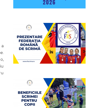
 a
e.
o,
iu
ru