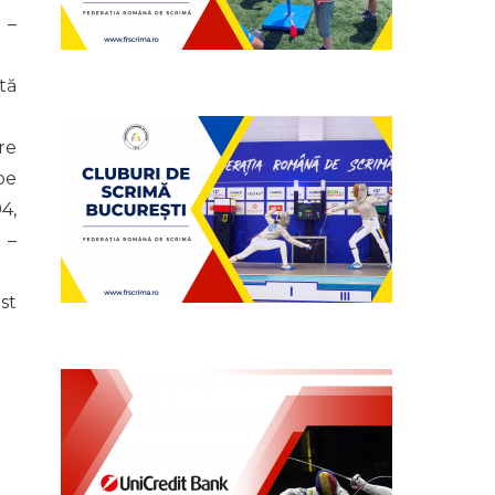
 –
tă
re
pe
4,
 –
st