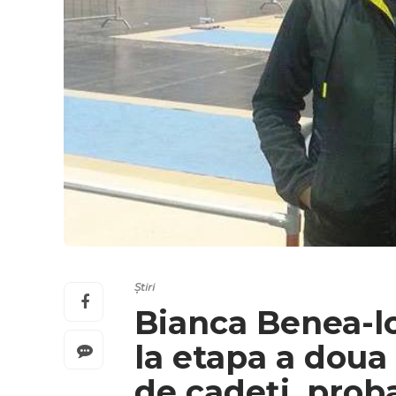
Știri
Bianca Benea-lo
la etapa a doua
de cadeți, prob