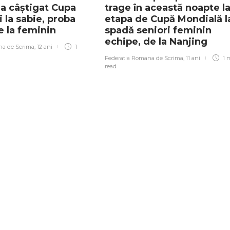
a câștigat Cupa
trage în această noapte l
 la sabie, proba
etapa de Cupă Mondială l
e la feminin
spadă seniori feminin
echipe, de la Nanjing
na de Scrima
,
12 ani
1
Federatia Romana de Scrima
,
11 ani
1 
read