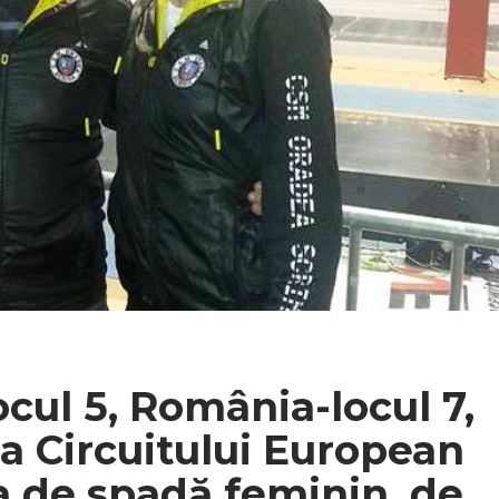
cul 5, România-locul 7,
 a Circuitului European
a de spadă feminin, de