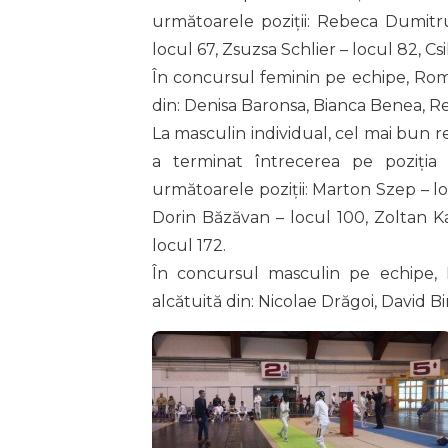
următoarele poziții: Rebeca Dumitru
locul 67, Zsuzsa Schlier – locul 82, Cs
În concursul feminin pe echipe, Româ
din: Denisa Baronsa, Bianca Benea, R
La masculin individual, cel mai bun r
a terminat întrecerea pe poziția 
următoarele poziții: Marton Szep – lo
Dorin Băzăvan – locul 100, Zoltan Ka
locul 172.
În concursul masculin pe echipe, 
alcătuită din: Nicolae Drăgoi, David B