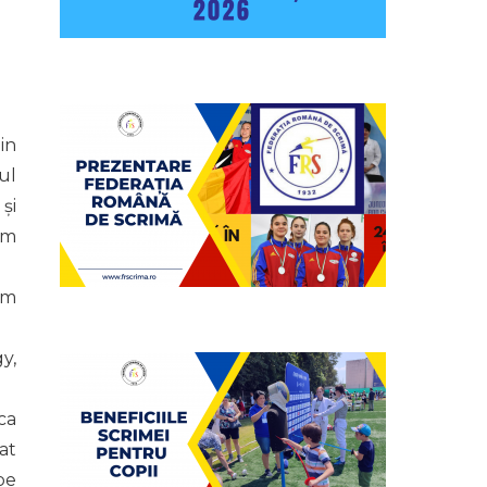
in
ul
și
um
am
y,
ca
at
pe