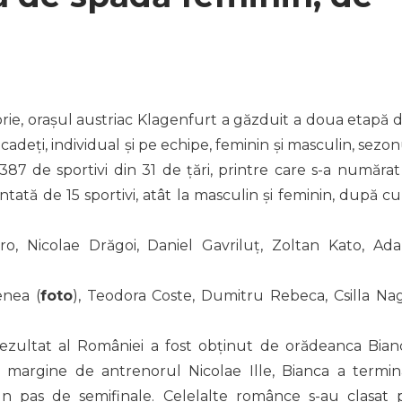
rie, orașul austriac Klagenfurt a găzduit a doua etapă d
deți, individual și pe echipe, feminin și masculin, sezon
387 de sportivi din 31 de țări, printre care s-a numărat 
tată de 15 sportivi, atât la masculin și feminin, după c
ro, Nicolae Drăgoi, Daniel Gavriluț, Zoltan Kato, Ad
enea (
foto
), Teodora Coste, Dumitru Rebeca, Csilla Nag
rezultat al României a fost obținut de orădeanca Bian
margine de antrenorul Nicolae Ille, Bianca a termin
 un pas de semifinale. Celelalte românce s-au clasat 