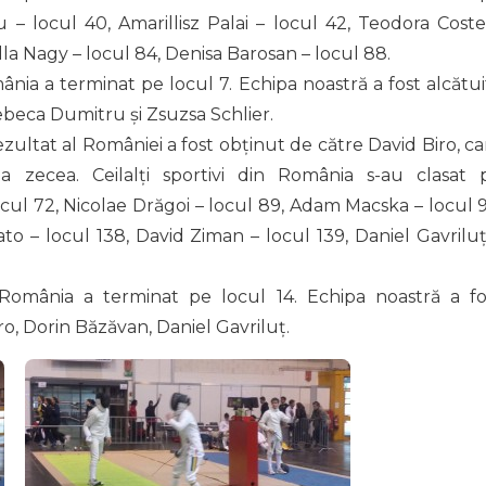
 – locul 40, Amarillisz Palai – locul 42, Teodora Coste
illa Nagy – locul 84, Denisa Barosan – locul 88.
nia a terminat pe locul 7. Echipa noastră a fost alcătui
ebeca Dumitru și Zsuzsa Schlier.
ezultat al României a fost obținut de către David Biro, ca
a zecea. Ceilalți sportivi din România s-au clasat 
cul 72, Nicolae Drăgoi – locul 89, Adam Macska – locul 9
to – locul 138, David Ziman – locul 139, Daniel Gavriluț
România a terminat pe locul 14. Echipa noastră a fo
iro, Dorin Băzăvan, Daniel Gavriluț.