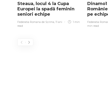
Steaua, locul 4 la Cupa
Dinamo1 
Europei la spadă feminin
României
seniori echipe
pe echip
Federatia Romana de Scrima
,
11 ani
1 min
Federatia Roma
read
min
read