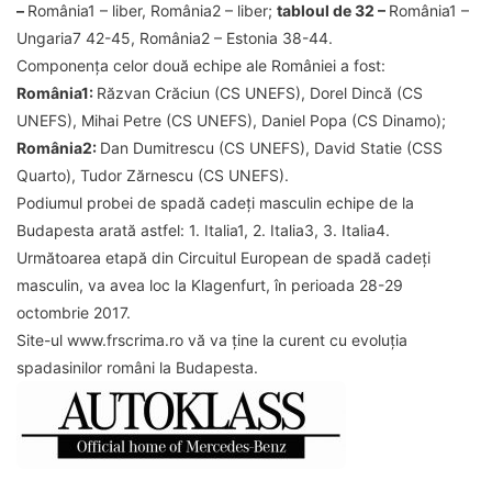
–
România1 – liber, România2 – liber;
tabloul de 32 –
România1 –
Ungaria7 42-45, România2 – Estonia 38-44.
Componența celor două echipe ale României a fost:
România1:
Răzvan Crăciun (CS UNEFS), Dorel Dincă (CS
UNEFS), Mihai Petre (CS UNEFS), Daniel Popa (CS Dinamo);
România2:
Dan Dumitrescu (CS UNEFS), David Statie (CSS
Quarto), Tudor Zărnescu (CS UNEFS).
Podiumul probei de spadă cadeți masculin echipe de la
Budapesta arată astfel: 1. Italia1, 2. Italia3, 3. Italia4.
Următoarea etapă din Circuitul European de spadă cadeți
masculin, va avea loc la Klagenfurt, în perioada 28-29
octombrie 2017.
Site-ul www.frscrima.ro vă va ține la curent cu evoluția
spadasinilor români la Budapesta.