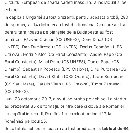
Circuitul European de spadă cadeți masculin, la individual și pe
echipe.
În capitala Ungariei au fost prezenți, pentru această probă, 280
de sportivi, iar 14 dintre ei au fost din România. Cei care au tras
pentru țara noastră pe planșele de la Budapesta au fost
următorii: Răzvan Crăciun (CS UNEFS), Dorel Dincă (CS
UNEFS), Dan Dumitrescu (CS UNEFS), Darius Geamănu (LPS
Craiova), Horia Nistor (CS Farul Constanța), Andrei Papp (CS
Farul Constanța), Mihai Petre (CS UNEFS), Daniel Popa (CS
Dinamo), Sebastian Popescu (LPS Craiova), Dinu Purcărea (CS
Farul Constanța), David Statie (CSS Quarto), Tudor Surducan
(CS Satu Mare), Cătălin Vitan (LPS Craiova), Tudor Zărnescu
(CS UNEFS).
Luni, 23 octombrie 2017, a avut loc proba pe echipe. La start s-
au prezentat 35 de formații, printre care și două ale României.
La capătul întrecerii, România1 a terminat pe locul 17, iar
România2 pe locul 25.
Rezultatele echipelor noastre au fost următoarele:
tabloul de 64