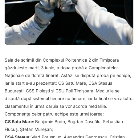
Sala de scrimă din Complexul Politehnica 2 din Timișoara
găzduiește marți, 3 iunie, a doua probă a Campionatelor
Naționale de floretă tineret. Astăzi se dispută proba pe echipe,
iar la start s-au prezentat: CS Satu Mare, CSA Steaua
București, CSS Ploiești și CSU Poli Timișoara. Meciurile se
dispută după sistemul fiecare cu fiecare, iar la final se va alcătui
clasamentul în urma căruia se vor acorda medaliile.
Componența celor patru echipe este următoarea:
CS Satu Mare:
Benjamin Bodo, Bogdan Dascălu, Sebastian
Flucuș, Ștefan Mureșan;
CSA Steaua:
Vlad Porușniuc, Alexandru Georgescu, Cristian