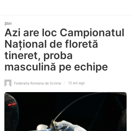
Știri
Azi are loc Campionatul
Național de floretă
tineret, proba
masculină pe echipe
12 ani ago
Federatia Romana de Scrima