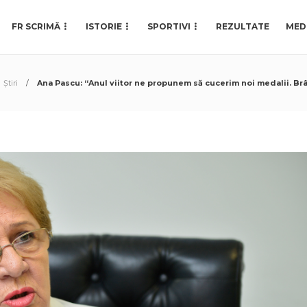
FR SCRIMĂ
ISTORIE
SPORTIVI
REZULTATE
MED
Știri
Ana Pascu: “Anul viitor ne propunem să cucerim noi medalii. Br