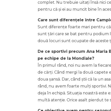
complet. Nu trebuie uitați însă nici ce
pentru că și ei au muncit bine în aces
Care sunt diferențele între Campi
Sunt diferențe foarte mari pentru că 
sunt țări care se bat pentru podium l
două locuri sunt ocupate de aceste ță
De ce sportivi precum Ana Maria B
pe echipe de la Mondiale?
În primul rând, noi nu avem la fiecar
de cărți. Când mergi la două capete e
doua șansă. Dar, când știi că la un asal
rând, nu avem foarte mulți sportivi. N
deja în echipă. Situația noastră este 
multă atenție. Orice asalt pierdut te 
Ce obiective avem pentru sezonul