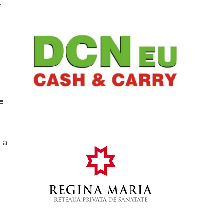
e
e
 a