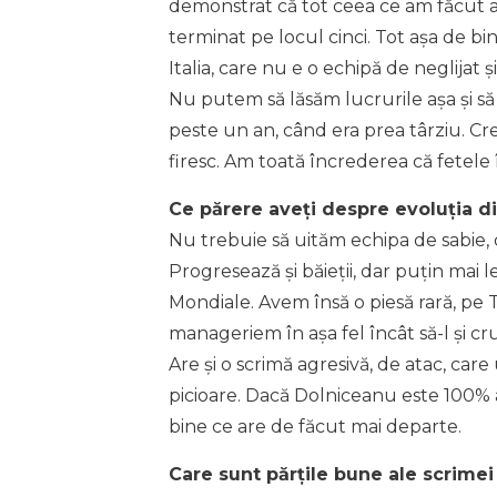
demonstrat că tot ceea ce am făcut a
terminat pe locul cinci. Tot așa de bi
Italia, care nu e o echipă de neglijat
Nu putem să lăsăm lucrurile așa și să
peste un an, când era prea târziu. Cre
firesc. Am toată încrederea că fetele 
Ce părere aveți despre evoluția d
Nu trebuie să uităm echipa de sabie, 
Progresează și băieții, dar puțin mai
Mondiale. Avem însă o piesă rară, pe 
manageriem în așa fel încât să-l și cr
Are și o scrimă agresivă, de atac, ca
picioare. Dacă Dolniceanu este 100% a
bine ce are de făcut mai departe.
Care sunt părțile bune ale scrime