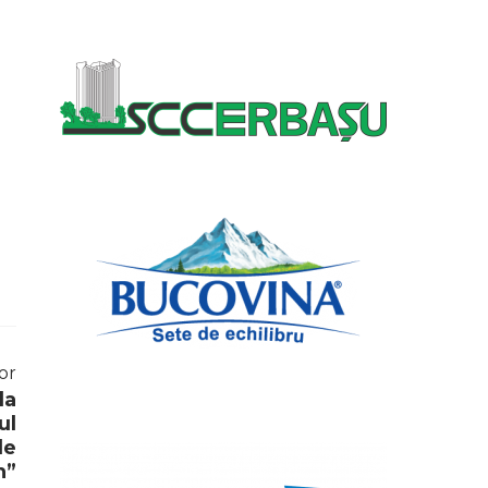
or
la
ul
de
n”