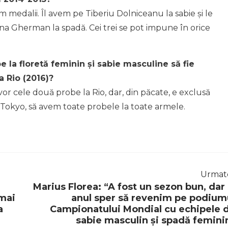
edalii. Îl avem pe Tiberiu Dolniceanu la sabie și le
a Gherman la spadă. Cei trei se pot impune în orice
 la floretă feminin și sabie masculine să fie
a Rio (2016)?
or cele două probe la Rio, dar, din păcate, e exclusă
a Tokyo, să avem toate probele la toate armele.
Urmat
Marius Florea: “A fost un sezon bun, dar 
 mai
anul sper să revenim pe podium
a
Campionatului Mondial cu echipele 
sabie masculin și spadă femini