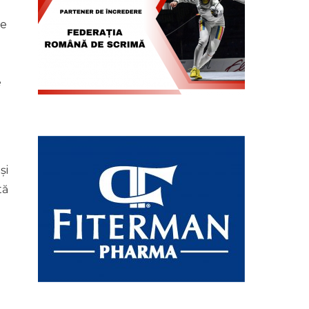
ie
e
și
tă