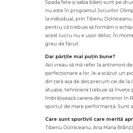
Spada fete și sabia băieți sunt pe dr
nu este în programul Jocurilor Olimp
la individual, prin Tiberiu Dolnicean
pentru că trebuie să formăm o echipă d
acest lucru nu e ușor deloc. În mom
greu de făcut.
Dar părțile mai puțin bune?
Aici vreau să mă refer la antrenorii 
perfecționare a lor, le-a scăzut un pic
din țară așa de des precum cei de la l
situație, tehnicienii trebuie să învețe
îmbrățișează cariera de antrenor în 
sportul de mare performanță. Sunt sig
Care sunt sportivii care merită apr
Tiberiu Dolniceanu, Ana Maria Brânză