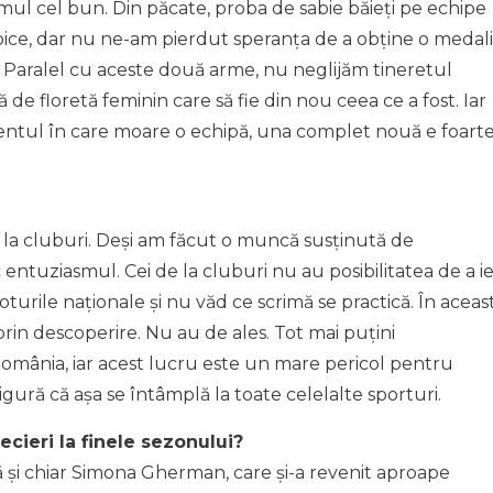
umul cel bun. Din păcate, proba de sabie băieți pe echipe
ice, dar nu ne-am pierdut speranța de a obține o medal
u. Paralel cu aceste două arme, nu neglijăm tineretul
e floretă feminin care să fie din nou ceea ce a fost. Iar
entul în care moare o echipă, una complet nouă e foart
de la cluburi. Deși am făcut o muncă susținută de
 entuziasmul. Cei de la cluburi nu au posibilitatea de a ie
oturile naționale și nu văd ce scrimă se practică. În aceas
 prin descoperire. Nu au de ales. Tot mai puțini
România, iar acest lucru este un mare pericol pentru
ură că așa se întâmplă la toate celelalte sporturi.
ecieri la finele sezonului?
 și chiar Simona Gherman, care și-a revenit aproape