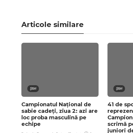
Articole similare
Știri
Știri
Campionatul Național de
41 de spo
sabie cadeți, ziua 2: azi are
reprezen
loc proba masculină pe
Campiona
echipe
scrimă p
juniori d