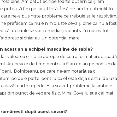
 fost bine. Am bătut echipe foarte puternice și am
ne putea să fim pe locul întâi. Însă ne-am împotmolit în
 și care ne-a pus niște probleme ce trebuie să le rezolvăm.
 ne prefacem că nu e nimic. Este ceva și bine că nu a fost
d că lucrurile se vor remedia și vor intra în normalul
își doresc și chiar au un potențial mare.
in acest an a echipei masculine de sabie?
dar valoarea ei nu se apropie de cea a formației de spadă
 lent. Au nevoie de timp pentru a fi an de an pe podium la
Tiberiu Dolniceanu, pe care ne-am hotărât să o
uțăm, pe de o parte, pentru că el este deja destul de uza
re uzează foarte repede. El a și avut probleme la ambele
pt din punct de vedere fizic, Mihai Covaliu știe cel mai
i românești după acest sezon?