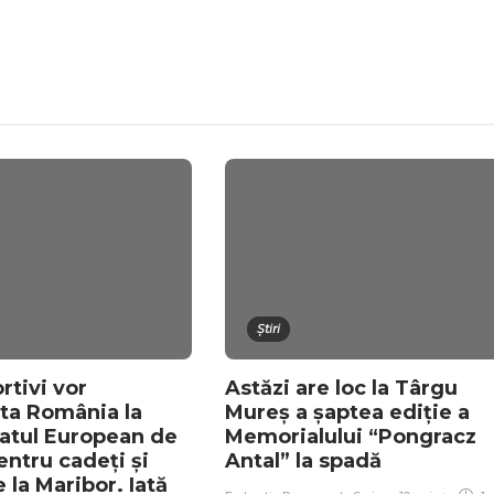
Știri
rtivi vor
Astăzi are loc la Târgu
ta România la
Mureș a șaptea ediție a
tul European de
Memorialului “Pongracz
entru cadeți și
Antal” la spadă
e la Maribor. Iată