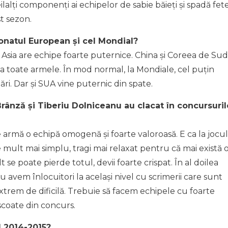
ilalți componenți ai echipelor de sabie băieți și spadă fet
t sezon.
onatul European și cel Mondial?
Asia are echipe foarte puternice. China și Coreea de Sud
a toate armele. În mod normal, la Mondiale, cel puțin
ri. Dar și SUA vine puternic din spate.
rânză și Tiberiu Dolniceanu au clacat în concursuril
e armă o echipă omogenă și foarte valoroasă. E ca la jocul
 mult mai simplu, tragi mai relaxat pentru că mai există o
t se poate pierde totul, devii foarte crispat. În al doilea
u avem înlocuitori la același nivel cu scrimerii care sunt
extrem de dificilă. Trebuie să facem echipele cu foarte
scoate din concurs.
 2014-2015?