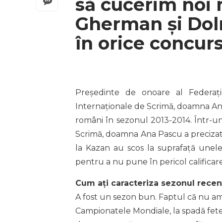
să cucerim noi 
Gherman și Dol
în orice concur
Președinte de onoare al Federați
Internaționale de Scrimă, doamna Ana 
români în sezonul 2013-2014. Într-un 
Scrimă, doamna Ana Pascu a precizat
la Kazan au scos la suprafață unel
pentru a nu pune în pericol calificare
Cum ați caracteriza sezonul rece
A fost un sezon bun. Faptul că nu am c
Campionatele Mondiale, la spadă fete