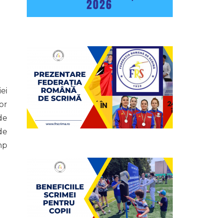
ei
or
de
de
mp