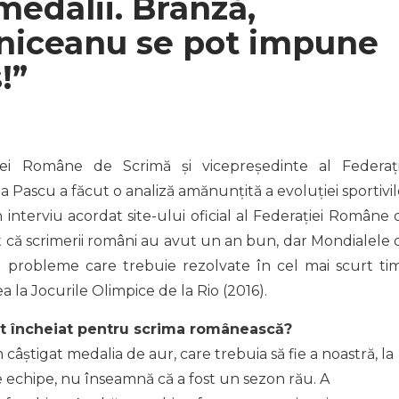
medalii. Brânză,
niceanu se pot impune
s!”
ei Române de Scrimă și vicepreședinte al Federați
Pascu a făcut o analiză amănunțită a evoluției sportivil
interviu acordat site-ului oficial al Federației Române 
 că scrimerii români au avut un an bun, dar Mondialele 
e probleme care trebuie rezolvate în cel mai scurt ti
a la Jocurile Olimpice de la Rio (2016).
nt încheiat pentru scrima românească?
âștigat medalia de aur, care trebuia să fie a noastră, la
 echipe, nu înseamnă că a fost un sezon rău. A