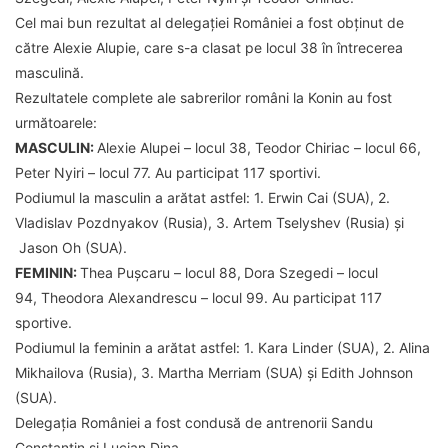
Cel mai bun rezultat al delegației României a fost obținut de
către Alexie Alupie, care s-a clasat pe locul 38 în întrecerea
masculină.
Rezultatele complete ale sabrerilor români la Konin au fost
următoarele:
MASCULIN:
Alexie Alupei – locul 38, Teodor Chiriac – locul 66,
Peter Nyiri – locul 77. Au participat 117 sportivi.
Podiumul la masculin a arătat astfel: 1. Erwin Cai (SUA), 2.
Vladislav Pozdnyakov (Rusia), 3. Artem Tselyshev (Rusia) și
Jason Oh (SUA).
FEMININ:
Thea Pușcaru – locul 88,
Dora Szegedi – locul
94, Theodora Alexandrescu – locul 99. Au participat 117
sportive.
Podiumul la feminin a arătat astfel: 1. Kara Linder (SUA), 2. Alina
Mikhailova (Rusia), 3. Martha Merriam (SUA) și Edith Johnson
(SUA).
Delegația României a fost condusă de antrenorii Sandu
Constantin și Lucian Dina.