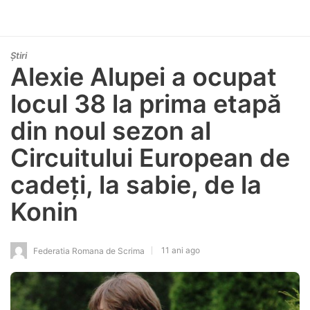
Știri
Alexie Alupei a ocupat
locul 38 la prima etapă
din noul sezon al
Circuitului European de
cadeți, la sabie, de la
Konin
11 ani ago
Federatia Romana de Scrima