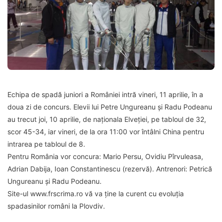
Echipa de spadă juniori a României intră vineri, 11 aprilie, în a
doua zi de concurs. Elevii lui Petre Ungureanu și Radu Podeanu
au trecut joi, 10 aprilie, de naționala Elveției, pe tabloul de 32,
scor 45-34, iar vineri, de la ora 11:00 vor întâlni China pentru
intrarea pe tabloul de 8.
Pentru România vor concura: Mario Persu, Ovidiu Pîrvuleasa,
Adrian Dabija, Ioan Constantinescu (rezervă). Antrenori: Petrică
Ungureanu şi Radu Podeanu.
Site-ul www.frscrima.ro vă va ține la curent cu evoluția
spadasinilor români la Plovdiv.