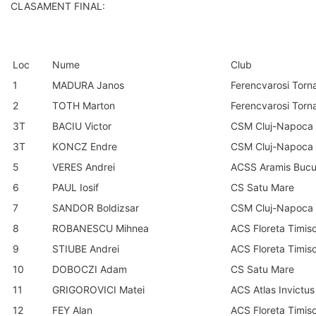
CLASAMENT FINAL:
Loc
Nume
Club
1
MADURA Janos
Ferencvarosi Torn
2
TOTH Marton
Ferencvarosi Torn
3T
BACIU Victor
CSM Cluj-Napoca
3T
KONCZ Endre
CSM Cluj-Napoca
5
VERES Andrei
ACSS Aramis Bucu
6
PAUL Iosif
CS Satu Mare
7
SANDOR Boldizsar
CSM Cluj-Napoca
8
ROBANESCU Mihnea
ACS Floreta Timis
9
STIUBE Andrei
ACS Floreta Timis
10
DOBOCZI Adam
CS Satu Mare
11
GRIGOROVICI Matei
ACS Atlas Invictus
12
FEY Alan
ACS Floreta Timis