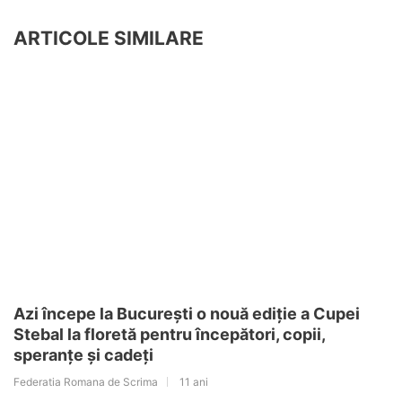
ARTICOLE SIMILARE
Azi începe la București o nouă ediție a Cupei
Stebal la floretă pentru începători, copii,
speranțe și cadeți
Federatia Romana de Scrima
11 ani