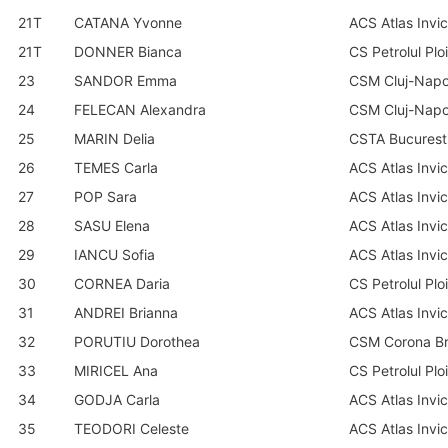
21T
CATANA Yvonne
ACS Atlas Invi
21T
DONNER Bianca
CS Petrolul Ploi
23
SANDOR Emma
CSM Cluj-Nap
24
FELECAN Alexandra
CSM Cluj-Nap
25
MARIN Delia
CSTA Bucurest
26
TEMES Carla
ACS Atlas Invi
27
POP Sara
ACS Atlas Invi
28
SASU Elena
ACS Atlas Invi
29
IANCU Sofia
ACS Atlas Invi
30
CORNEA Daria
CS Petrolul Ploi
31
ANDREI Brianna
ACS Atlas Invi
32
PORUTIU Dorothea
CSM Corona B
33
MIRICEL Ana
CS Petrolul Ploi
34
GODJA Carla
ACS Atlas Invi
35
TEODORI Celeste
ACS Atlas Invi