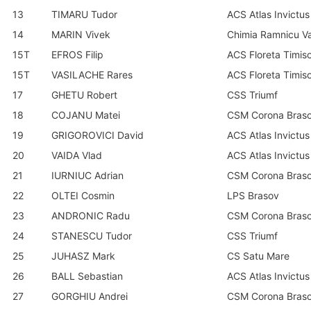
13
TIMARU Tudor
ACS Atlas Invictus
14
MARIN Vivek
Chimia Ramnicu V
15T
EFROS Filip
ACS Floreta Timis
15T
VASILACHE Rares
ACS Floreta Timis
17
GHETU Robert
CSS Triumf
18
COJANU Matei
CSM Corona Bras
19
GRIGOROVICI David
ACS Atlas Invictus
20
VAIDA Vlad
ACS Atlas Invictus
21
IURNIUC Adrian
CSM Corona Bras
22
OLTEI Cosmin
LPS Brasov
23
ANDRONIC Radu
CSM Corona Bras
24
STANESCU Tudor
CSS Triumf
25
JUHASZ Mark
CS Satu Mare
26
BALL Sebastian
ACS Atlas Invictus
27
GORGHIU Andrei
CSM Corona Bras