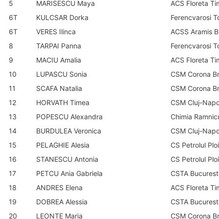
5
MARISESCU Maya
ACS Floreta Ti
6T
KULCSAR Dorka
Ferencvarosi T
6T
VERES Ilinca
ACSS Aramis B
8
TARPAI Panna
Ferencvarosi T
9
MACIU Amalia
ACS Floreta Ti
10
LUPASCU Sonia
CSM Corona B
11
SCAFA Natalia
CSM Corona B
12
HORVATH Timea
CSM Cluj-Nap
13
POPESCU Alexandra
Chimia Ramnic
14
BURDULEA Veronica
CSM Cluj-Nap
15
PELAGHIE Alesia
CS Petrolul Ploi
16
STANESCU Antonia
CS Petrolul Ploi
17
PETCU Ania Gabriela
CSTA Bucurest
18
ANDRES Elena
ACS Floreta Ti
19
DOBREA Alessia
CSTA Bucurest
20
LEONTE Maria
CSM Corona B