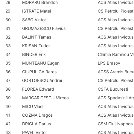
28
MORARU Brandon
ACS Atlas Invictus
29
ISTRATE Matei
CS Petrolul Ploiest
30
SABO Victor
ACS Atlas Invictus
31
GRUMAZESCU Flavius
CS Petrolul Ploiest
32
BALINT Tamas
ACS Atlas Invictus
33
KRISAN Tudor
ACS Atlas Invictus
34
BINDER Erik
Chimia Ramnicu V
35
MUNTEANU Eugen
LPS Brasov
36
CIUPULIGA Rares
ACSS Aramis Bucu
37
GORTOESCU Andrei
CS Petrolul Ploiest
38
FLOREA Edward
CSTA Bucuresti
39
MARGARITESCU Mircea
ACS Spadasinii Ar
40
MICU Vlad
ACS Atlas Invictus
41
COZMA Dragos
ACS Atlas Invictus
42
DRIGLA Darius
CSM Cluj-Napoca
43
PAVEL Victor
ACS Atlas Invictus