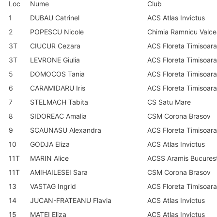
Loc
Nume
Club
1
DUBAU Catrinel
ACS Atlas Invictus
2
POPESCU Nicole
Chimia Ramnicu Valce
3T
CIUCUR Cezara
ACS Floreta Timisoara
3T
LEVRONE Giulia
ACS Floreta Timisoara
5
DOMOCOS Tania
ACS Floreta Timisoara
6
CARAMIDARU Iris
ACS Floreta Timisoara
7
STELMACH Tabita
CS Satu Mare
8
SIDOREAC Amalia
CSM Corona Brasov
9
SCAUNASU Alexandra
ACS Floreta Timisoara
10
GODJA Eliza
ACS Atlas Invictus
11T
MARIN Alice
ACSS Aramis Bucurest
11T
AMIHAILESEI Sara
CSM Corona Brasov
13
VASTAG Ingrid
ACS Floreta Timisoara
14
JUCAN-FRATEANU Flavia
ACS Atlas Invictus
15
MATEI Eliza
ACS Atlas Invictus