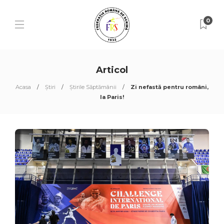
0
Articol
Acasa
Știri
Știrile Săptămânii
Zi nefastă pentru români,
la Paris!