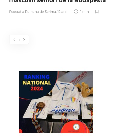
masculin seniori de la Budapesta
Federatia Romana de Scrima
,
12 ani
1 min