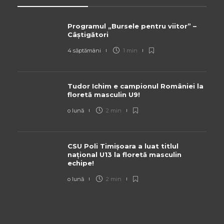
Programul „Bursele pentru viitor” –
Câștigători
4 săptămâni
1 min
Tudor Ichim e campionul României la
floretă masculin U9!
o lună
2 min
CSU Poli Timișoara a luat titlul
național U13 la floretă masculin
echipe!
o lună
2 min