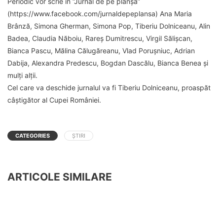
Periodic vor scrie în “Jurnal de pe planșă”
(https://www.facebook.com/jurnaldepeplansa) Ana Maria
Brânză, Simona Gherman, Simona Pop, Tiberiu Dolniceanu, Alin
Badea, Claudia Năboiu, Rareș Dumitrescu, Virgil Sălișcan,
Bianca Pascu, Mălina Călugăreanu, Vlad Porușniuc, Adrian
Dabija, Alexandra Predescu, Bogdan Dascălu, Bianca Benea și
mulți alții.
Cel care va deschide jurnalul va fi Tiberiu Dolniceanu, proaspăt
câștigător al Cupei României.
CATEGORIES
ȘTIRI
ARTICOLE SIMILARE