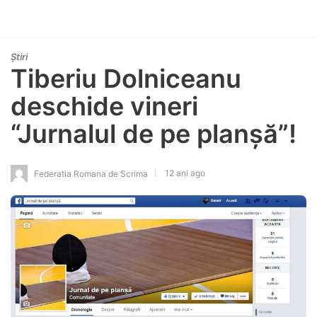
Știri
Tiberiu Dolniceanu
deschide vineri
“Jurnalul de pe planșă”!
12 ani ago
Federatia Romana de Scrima