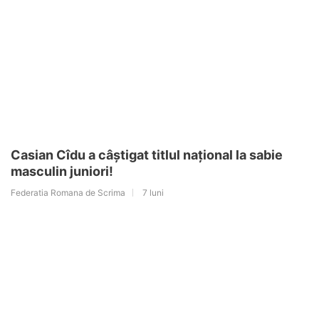
Casian Cîdu a câștigat titlul național la sabie
masculin juniori!
Federatia Romana de Scrima
7 luni