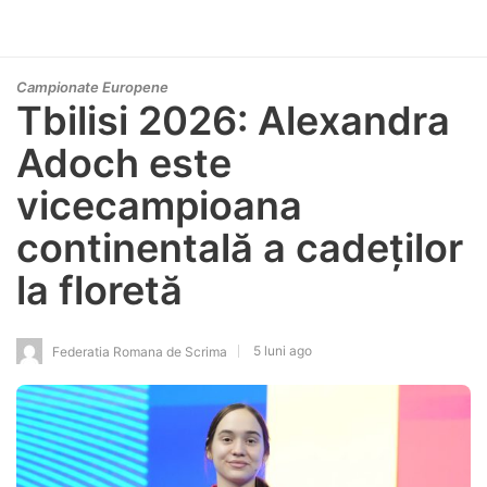
Campionate Europene
Tbilisi 2026: Alexandra
Adoch este
vicecampioana
continentală a cadeților
la floretă
5 luni ago
Federatia Romana de Scrima