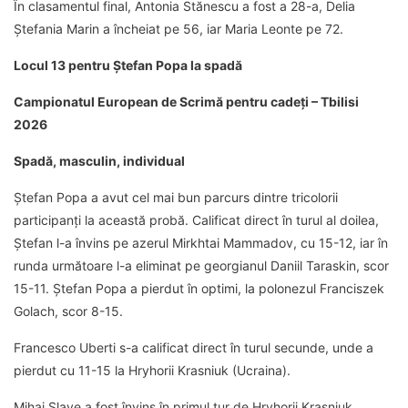
În clasamentul final, Antonia Stănescu a fost a 28-a, Delia
Ștefania Marin a încheiat pe 56, iar Maria Leonte pe 72.
Locul 13 pentru Ștefan Popa la spadă
Campionatul European de Scrimă pentru cadeți – Tbilisi
2026
Spadă, masculin, individual
Ștefan Popa a avut cel mai bun parcurs dintre tricolorii
participanți la această probă. Calificat direct în turul al doilea,
Ștefan l-a învins pe azerul Mirkhtai Mammadov, cu 15-12, iar în
runda următoare l-a eliminat pe georgianul Daniil Taraskin, scor
15-11. Ștefan Popa a pierdut în optimi, la polonezul Franciszek
Golach, scor 8-15.
Francesco Uberti s-a calificat direct în turul secunde, unde a
pierdut cu 11-15 la Hryhorii Krasniuk (Ucraina).
Mihai Slave a fost învins în primul tur de Hryhorii Krasniuk