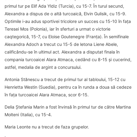
primul tur pe Elif Ada Yldiz (Turcia), cu 15-7. În turul secund,
Alexandra a dispus de o altă turcoaică, Elvin Gulisik, cu 15-9.
Optimile i-au adus sportivei tricolore un succes cu 15-10 în fața
Teresei Mos (Polonia), iar în sferturi a urmat o victorie
caqtegorică, 15-7, cu Eloise Goutenegre (Franța). În semifinale
Alexandra Adoch a trecut cu 15-5 de letona Liene Abele,
calificându-se în ultimul act. Alexandra a disputat finala în
compania turcoaicei Alara Atmaca, cedând cu 8-15 și cucerind,
astfel, medalia de argint a concursului.
Antonia Stănescu a trecut de primul tur al tabloului, 15-12 cu
Henrietta Westin (Suedia), pentru ca în runda a doua să cedeze
în fața turcoaicei Alara Atmaca, scor 6-15.
Delia Ștefania Marin a fost învinsă în primul tur de către Martina
Molteni (Italia), cu 15-4.
Maria Leonte nu a trecut de faza grupelor.