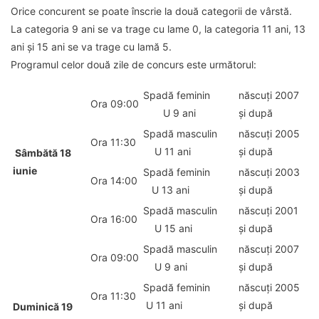
Orice concurent se poate înscrie la două categorii de vârstă.
La categoria 9 ani se va trage cu lame 0, la categoria 11 ani, 13
ani și 15 ani se va trage cu lamă 5.
Programul celor două zile de concurs este următorul:
Spadă feminin
născuți 2007
Ora 09:00
U 9 ani
și după
Spadă masculin
născuți 2005
Ora 11:30
U 11 ani
și după
Sâmbătă 18
iunie
Spadă feminin
născuți 2003
Ora 14:00
U 13 ani
și după
Spadă masculin
născuți 2001
Ora 16:00
U 15 ani
și după
Spadă masculin
născuți 2007
Ora 09:00
U 9 ani
și după
Spadă feminin
născuți 2005
Ora 11:30
U 11 ani
și după
Duminică 19