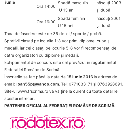
iunie
Spadă masculin
născuți 2003
Ora 14:00
U 13 ani
și după
Spadă feminin
născuți 2001
Ora 16:00
U 15 ani
și după
Taxa de înscriere este de 35 de lei / sportiv / probă.
Sportivii clasați pe locurile 1-3 vor primi diplome, cupe și
medalii, iar cei clasați pe locurile 5-8 vor fi recompensați de
către organizatori cu diplome și medalii.
Echipamentul de concurs este cel prevăzut în regulamentul
Federației Române de Scrimă.
Înscrierile se fac până la data de
15 iunie 2016
la adresa de
email:
ioan55p@yahoo.com.
Tel: 0771033171 și 0763928691.
Site-ul www.frscrima.ro vă va ține la curent cu toate detaliile
acestei întreceri.
PARTENER OFICIAL AL FEDERAȚIEI ROMÂNE DE SCRIMĂ: