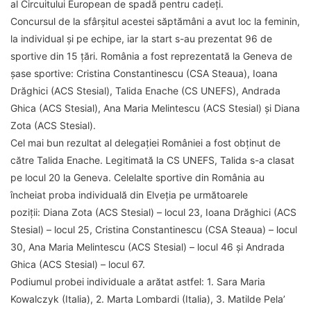
al Circuitului European de spadă pentru cadeți.
Concursul de la sfârșitul acestei săptămâni a avut loc la feminin,
la individual și pe echipe, iar la start s-au prezentat 96 de
sportive din 15 țări. România a fost reprezentată la Geneva de
șase sportive: Cristina Constantinescu (CSA Steaua), Ioana
Drăghici (ACS Stesial), Talida Enache (CS UNEFS), Andrada
Ghica (ACS Stesial), Ana Maria Melintescu (ACS Stesial) și Diana
Zota (ACS Stesial).
Cel mai bun rezultat al delegației României a fost obținut de
către Talida Enache. Legitimată la CS UNEFS, Talida s-a clasat
pe locul 20 la Geneva. Celelalte sportive din România au
încheiat proba individuală din Elveția pe următoarele
poziții: Diana Zota (ACS Stesial) – locul 23, Ioana Drăghici (ACS
Stesial) – locul 25, Cristina Constantinescu (CSA Steaua) – locul
30, Ana Maria Melintescu (ACS Stesial) – locul 46 și Andrada
Ghica (ACS Stesial) – locul 67.
Podiumul probei individuale a arătat astfel: 1. Sara Maria
Kowalczyk (Italia), 2. Marta Lombardi (Italia), 3. Matilde Pela’