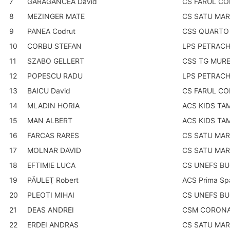
7
GARAGANCEA David
CS FARUL C
8
MEZINGER MATE
CS SATU MAR
9
PANEA Codrut
CSS QUARTO
10
CORBU STEFAN
LPS PETRACH
11
SZABO GELLERT
CSS TG MUR
12
POPESCU RADU
LPS PETRACH
13
BAICU David
CS FARUL C
14
MLADIN HORIA
ACS KIDS TA
15
MAN ALBERT
ACS KIDS TA
16
FARCAS RARES
CS SATU MAR
17
MOLNAR DAVID
CS SATU MAR
18
EFTIMIE LUCA
CS UNEFS BU
19
PĂULEŢ Robert
ACS Prima Sp
20
PLEOTI MIHAI
CS UNEFS BU
21
DEAS ANDREI
CSM CORONA
22
ERDEI ANDRAS
CS SATU MAR