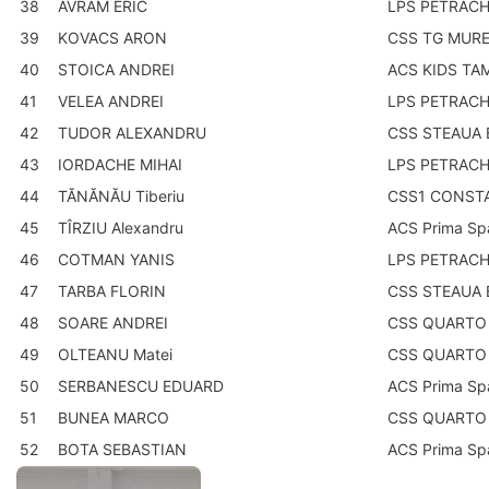
38
AVRAM ERIC
LPS PETRACH
39
KOVACS ARON
CSS TG MUR
40
STOICA ANDREI
ACS KIDS TA
41
VELEA ANDREI
LPS PETRACH
42
TUDOR ALEXANDRU
CSS STEAUA
43
IORDACHE MIHAI
LPS PETRACH
44
TĂNĂNĂU Tiberiu
CSS1 CONST
45
TÎRZIU Alexandru
ACS Prima Sp
46
COTMAN YANIS
LPS PETRACH
47
TARBA FLORIN
CSS STEAUA
48
SOARE ANDREI
CSS QUARTO
49
OLTEANU Matei
CSS QUARTO
50
SERBANESCU EDUARD
ACS Prima Sp
51
BUNEA MARCO
CSS QUARTO
52
BOTA SEBASTIAN
ACS Prima Sp