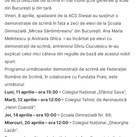
de lecții deschise de scrimă în mai multe școli generale și licee
din București și din țară.
Vineri, 8 aprilie, spadasinii de la ACS Stesial au susținut o
demonstrație de scrimă în fața a zeci de elevi de la Școala
Gimnazială „Mircea Sântimbreanu” din București. Ana Maria
Melintescu și Andrada Ghica i-au încântat pe elevi cu
demonstrații de scrimă, antrenorul Silviu Ciuculescu le-au
explicat celor mici câteva din regulile de bază ale acestui nobil
sport.
Programul următoarelor demonstrații de scrimă ale Federației
Române de Scrimă, în colaborare cu Fundația Prais, este
următorul:
Luni, 11 aprilie – ora 15:30 –
Colegiul Național „Sfântul Sava”;
Marți, 12 aprilie – ora 12:00 –
Colegiul Tehnic de Aeronautică
„Henri Coandă”;
Joi, 14 aprilie – ora 10:00 –
Școala Gimnazială Nr. 99;
Miercuri, 20 aprilie – ora 12:00 –
Colegiul Național „Gheorghe
Lazăr”.