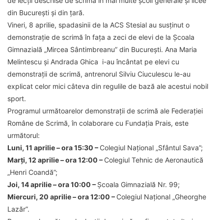
de lecții deschise de scrimă în mai multe școli generale și licee
din București și din țară.
Vineri, 8 aprilie, spadasinii de la ACS Stesial au susținut o
demonstrație de scrimă în fața a zeci de elevi de la Școala
Gimnazială „Mircea Sântimbreanu” din București. Ana Maria
Melintescu și Andrada Ghica i-au încântat pe elevi cu
demonstrații de scrimă, antrenorul Silviu Ciuculescu le-au
explicat celor mici câteva din regulile de bază ale acestui nobil
sport.
Programul următoarelor demonstrații de scrimă ale Federației
Române de Scrimă, în colaborare cu Fundația Prais, este
următorul:
Luni, 11 aprilie – ora 15:30 –
Colegiul Național „Sfântul Sava”;
Marți, 12 aprilie – ora 12:00 –
Colegiul Tehnic de Aeronautică
„Henri Coandă”;
Joi, 14 aprilie – ora 10:00 –
Școala Gimnazială Nr. 99;
Miercuri, 20 aprilie – ora 12:00 –
Colegiul Național „Gheorghe
Lazăr”.