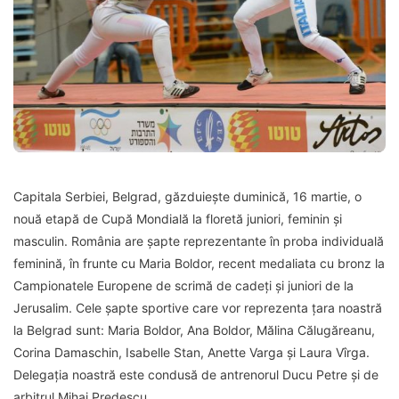
Capitala Serbiei, Belgrad, găzduiește duminică, 16 martie, o
nouă etapă de Cupă Mondială la floretă juniori, feminin și
masculin. România are șapte reprezentante în proba individuală
feminină, în frunte cu Maria Boldor, recent medaliata cu bronz la
Campionatele Europene de scrimă de cadeți și juniori de la
Jerusalim. Cele șapte sportive care vor reprezenta țara noastră
la Belgrad sunt: Maria Boldor, Ana Boldor, Mălina Călugăreanu,
Corina Damaschin, Isabelle Stan, Anette Varga și Laura Vîrga.
Delegația noastră este condusă de antrenorul Ducu Petre și de
arbitrul Mihai Predescu.