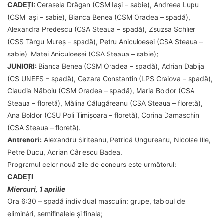
CADEȚI:
Cerasela Drăgan (CSM Iași – sabie), Andreea Lupu
(CSM Iași – sabie), Bianca Benea (CSM Oradea – spadă),
Alexandra Predescu (CSA Steaua – spadă), Zsuzsa Schlier
(CSS Târgu Mureș – spadă), Petru Aniculoesei (CSA Steaua –
sabie), Matei Aniculoesei (CSA Steaua – sabie);
JUNIORI:
Bianca Benea (CSM Oradea – spadă), Adrian Dabija
(CS UNEFS – spadă), Cezara Constantin (LPS Craiova – spadă),
Claudia Năboiu (CSM Oradea – spadă), Maria Boldor (CSA
Steaua – floretă), Mălina Călugăreanu (CSA Steaua – floretă),
Ana Boldor (CSU Poli Timișoara – floretă), Corina Damaschin
(CSA Steaua – floretă).
Antrenori:
Alexandru Siriteanu, Petrică Ungureanu, Nicolae Ille,
Petre Ducu, Adrian Cârlescu Badea.
Programul celor nouă zile de concurs este următorul:
CADEȚI
Miercuri, 1 aprilie
Ora 6:30
– spadă individual masculin: grupe, tabloul de
eliminări, semifinalele și finala;