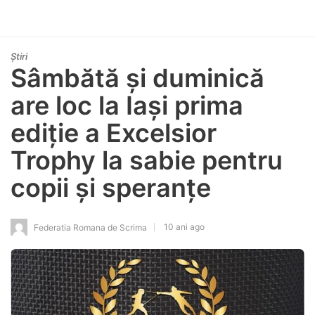
Știri
Sâmbătă și duminică
are loc la Iași prima
ediție a Excelsior
Trophy la sabie pentru
copii și speranțe
10 ani ago
Federatia Romana de Scrima