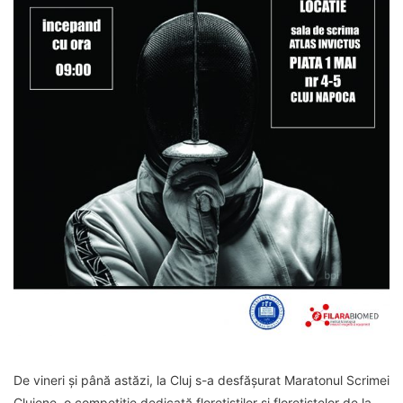
De vineri și până astăzi, la Cluj s-a desfășurat Maratonul Scrimei
Clujene, o competiție dedicată floretiștilor și floretistelor de la