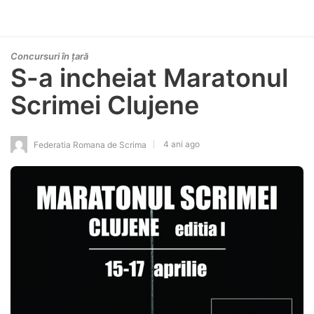
Concursuri în țară
S-a incheiat Maratonul
Scrimei Clujene
4 ani ago
Federatia Romana de Scrima