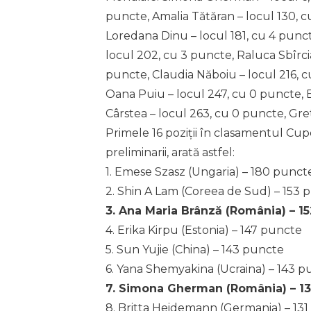
puncte, Amalia Tătăran – locul 130, c
Loredana Dinu – locul 181, cu 4 punc
locul 202, cu 3 puncte, Raluca Sbîrcia
puncte, Claudia Năboiu – locul 216, c
Oana Puiu – locul 247, cu 0 puncte, 
Cârstea – locul 263, cu 0 puncte, Gre
Primele 16 poziții în clasamentul Cup
preliminarii, arată astfel:
1. Emese Szasz (Ungaria) – 180 punct
2. Shin A Lam (Coreea de Sud) – 153 
3. Ana Maria Brânză (România) – 1
4. Erika Kirpu (Estonia) – 147 puncte
5. Sun Yujie (China) – 143 puncte
6. Yana Shemyakina (Ucraina) – 143 p
7. Simona Gherman (România) – 1
8. Britta Heidemann (Germania) – 13