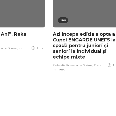
Știri
 Ani”, Reka
Azi începe ediția a opta a
Cupei ENGARDE UNEFS la
spadă pentru juniori și
na de Scrima
,
9 ani
1 min
seniori la individual și
echipe mixte
Federatia Romana de Scrima
,
10 ani
1
min
read