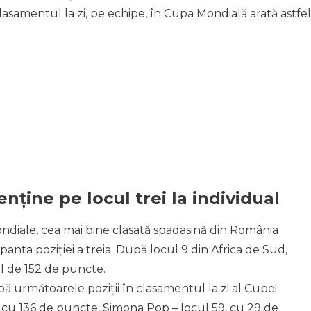
 clasamentul la zi, pe echipe, în Cupa Mondială arată astfel
ține pe locul trei la individual
ondiale, cea mai bine clasată spadasină din România
anta poziției a treia. După locul 9 din Africa de Sud,
l de 152 de puncte.
 următoarele poziții în clasamentul la zi al Cupei
cu 136 de puncte, Simona Pop – locul 59, cu 29 de