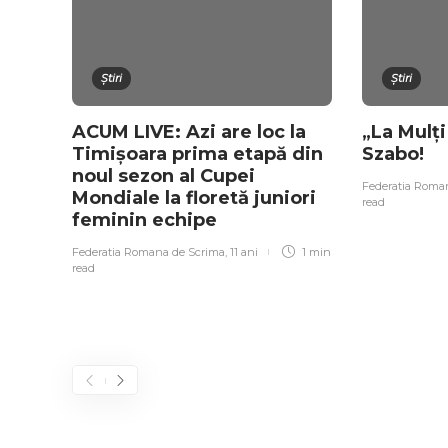
Știri
Știri
ACUM LIVE: Azi are loc la
„La Mulți
Timișoara prima etapă din
Szabo!
noul sezon al Cupei
Federatia Roma
Mondiale la floretă juniori
read
feminin echipe
Federatia Romana de Scrima
,
11 ani
1 min
read