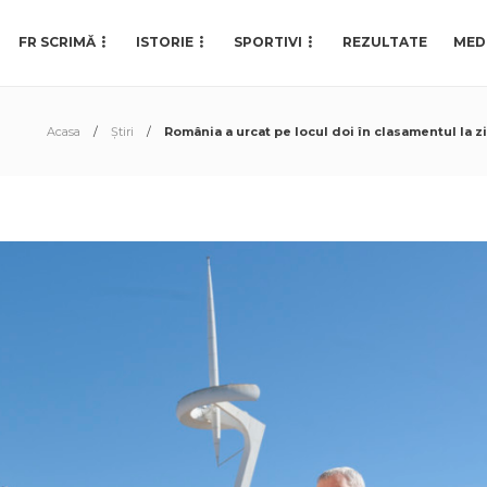
FR SCRIMĂ
ISTORIE
SPORTIVI
REZULTATE
MED
Acasa
Știri
România a urcat pe locul doi în clasamentul la z