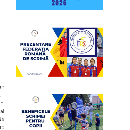
în
.
n,
al
de
ta