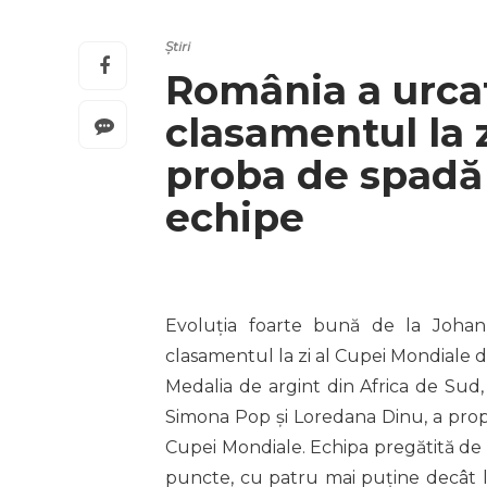
Știri
România a urcat
clasamentul la z
proba de spadă 
echipe
Evoluția foarte bună de la Joha
clasamentul la zi al Cupei Mondiale 
Medalia de argint din Africa de Sud
Simona Pop și Loredana Dinu, a propu
Cupei Mondiale. Echipa pregătită d
puncte, cu patru mai puține decât l