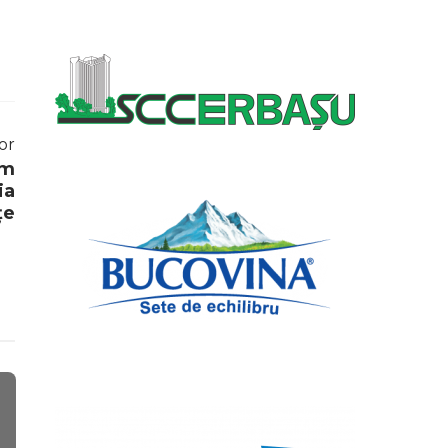
or
um
ia
țe