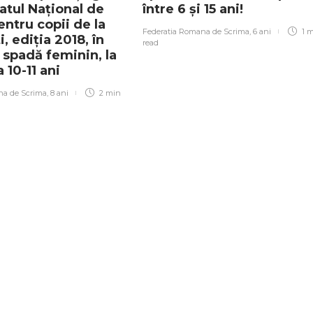
tul Național de
între 6 și 15 ani!
ntru copii de la
Federatia Romana de Scrima
,
6 ani
1 
, ediția 2018, în
read
 spadă feminin, la
 10-11 ani
na de Scrima
,
8 ani
2 min