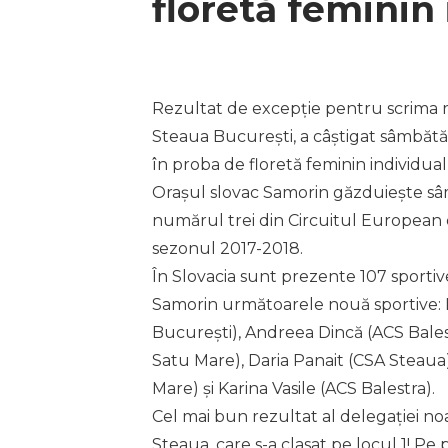
floretă feminin
Rezultat de excepție pentru scrima 
Steaua București, a câștigat sâmbătă,
în proba de floretă feminin individual
Orașul slovac Samorin găzduiește sâm
numărul trei din Circuitul European de
sezonul 2017-2018.
În Slovacia sunt prezente 107 sportive
Samorin următoarele nouă sportive:
București), Andreea Dincă (ACS Bales
Satu Mare), Daria Panait (CSA Steaua
Mare) și Karina Vasile (ACS Balestra).
Cel mai bun rezultat al delegației n
Steaua, care s-a clasat pe locul 1! P