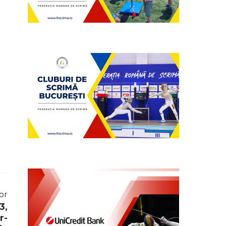
or
3,
r-