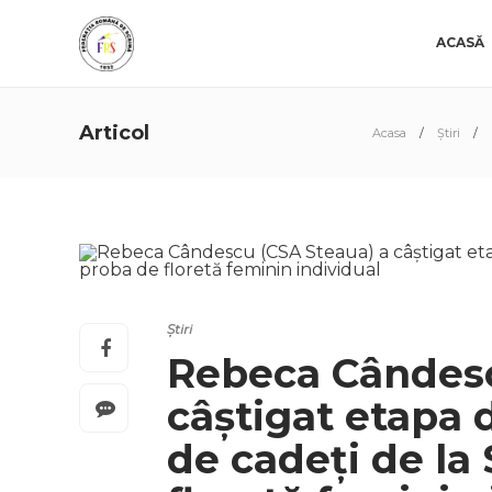
ACASĂ
Articol
Acasa
Știri
Știri
Rebeca Cândesc
câștigat etapa 
de cadeți de la