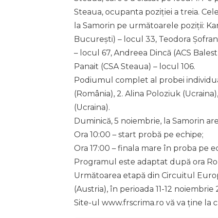
Steaua, ocupanta poziției a treia. Cel
la Samorin pe următoarele poziții: Kar
București) – locul 33, Teodora Șofran
– locul 67, Andreea Dincă (ACS Balestr
Panait (CSA Steaua) – locul 106.
Podiumul complet al probei individua
(România), 2. Alina Poloziuk (Ucrain
(Ucraina).
Duminică, 5 noiembrie, la Samorin a
Ora 10:00 – start probă pe echipe;
Ora 17:00 – finala mare în proba pe e
Programul este adaptat după ora Ro
Următoarea etapă din Circuitul Europe
(Austria), în perioada 11-12 noiembrie 
Site-ul www.frscrima.ro vă va ține la 