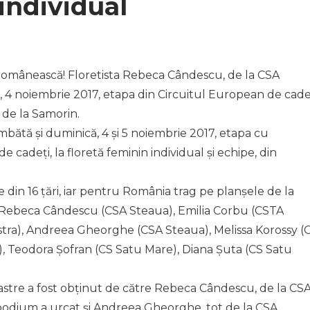
 individual
românească! Floretista Rebeca Cândescu, de la CSA
 4 noiembrie 2017, etapa din Circuitul European de cadeț
 de la Samorin.
bătă și duminică, 4 și 5 noiembrie 2017, etapa cu
 cadeți, la floretă feminin individual și echipe, din
 din 16 țări, iar pentru România trag pe planșele de la
 Rebeca Cândescu (CSA Steaua), Emilia Corbu (CSTA
tra), Andreea Gheorghe (CSA Steaua), Melissa Korossy (
), Teodora Șofran (CS Satu Mare), Diana Șuta (CS Satu
oastre a fost obținut de către Rebeca Cândescu, de la CS
e podium a urcat și Andreea Gheorghe, tot de la CSA