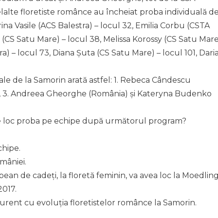
elalte floretiste românce au încheiat proba individuală d
ina Vasile (ACS Balestra) – locul 32, Emilia Corbu (CSTA
 (CS Satu Mare) – locul 38, Melissa Korossy (CS Satu Mar
a) – locul 73, Diana Șuta (CS Satu Mare) – locul 101, Dari
le de la Samorin arată astfel: 1. Rebeca Cândescu
a), 3. Andreea Gheorghe (România) și Kateryna Budenko
re loc proba pe echipe după următorul program?
chipe.
mâniei.
an de cadeți, la floretă feminin, va avea loc la Moedlin
2017.
curent cu evoluția floretistelor românce la Samorin.