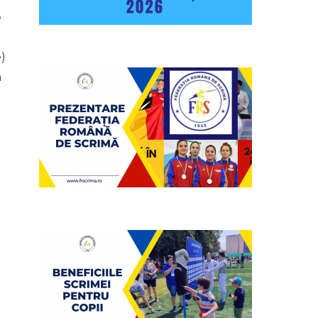
e
e)
a
g