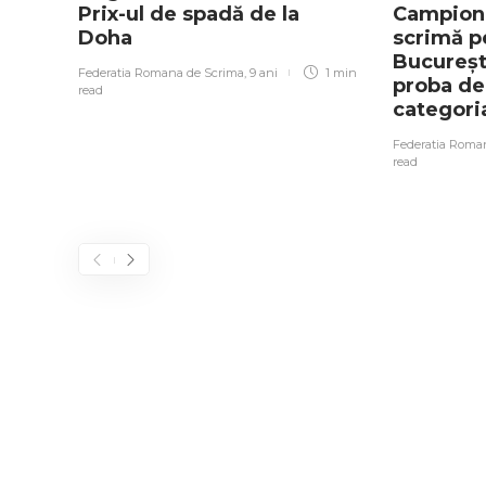
Prix-ul de spadă de la
Campiona
Doha
scrimă pe
București
Federatia Romana de Scrima
,
9 ani
1 min
proba de
read
categoria
Federatia Roma
read