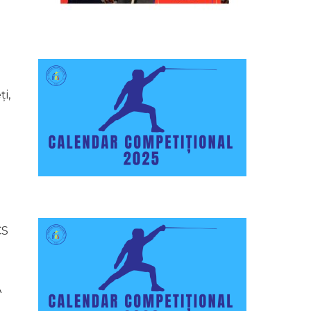
i,
CS
A