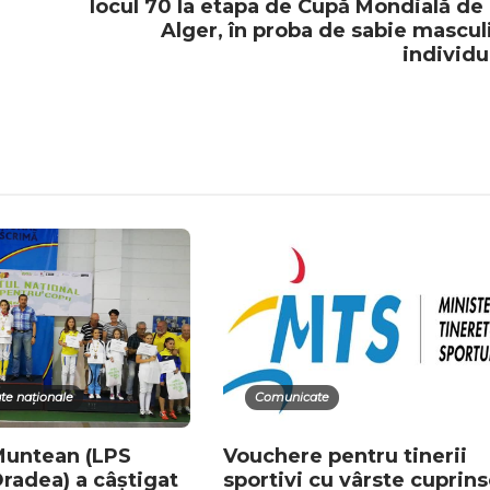
locul 70 la etapa de Cupă Mondială de 
Alger, în proba de sabie mascul
individu
e naționale
Comunicate
Muntean (LPS
Vouchere pentru tinerii
Oradea) a câștigat
sportivi cu vârste cuprin