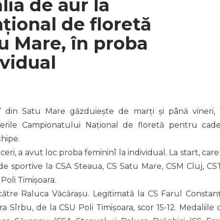
lia de aur la
ional de floretă
tu Mare, în proba
ividual
” din Satu Mare găzduiește de marți și până vineri, 
cerile Campionatului Național de floretă pentru cadeț
chipe.
ceri, a avut loc proba femininî la individual. La start, care
1 de sportive la CSA Steaua, CS Satu Mare, CSM Cluj, CS
Poli Timișoara.
către Raluca Văcărașu. Legitimată la CS Farul Constanț
a Sîrbu, de la CSU Poli Timișoara, scor 15-12. Medaliile 