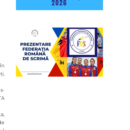
în
i,
 s-
TA
a,
de