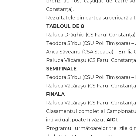
bronz au fost câștigat de către A
Constanța).
Rezultatele din partea superioară a t
TABLOUL DE 8
Raluca Drăghici (CS Farul Constanța)
Teodora Sîrbu (CSU Poli Timișoara) 
Anca Săveanu (CSA Steaua) – Emilia 
Raluca Văcărașu (CS Farul Constanța
SEMIFINALE
Teodora Sîrbu (CSU Poli Timișoara) – 
Raluca Văcărașu (CS Farul Constanța
FINALA
Raluca Văcărașu (CS Farul Constanța) 
Clasamentul complet al Campionatulu
individual, poate fi văzut
AICI
.
Programul următoarelor trei zile di