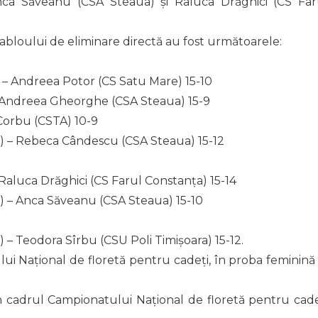
nca Săveanu (CSA Steaua) și Raluca Drăghici (CS Far
abloului de eliminare directă au fost următoarele:
 – Andreea Potor (CS Satu Mare) 15-10
– Andreea Gheorghe (CSA Steaua) 15-9
Corbu (CSTA) 10-9
) – Rebeca Cândescu (CSA Steaua) 15-12
Raluca Drăghici (CS Farul Constanța) 15-14
) – Anca Săveanu (CSA Steaua) 15-10
– Teodora Sîrbu (CSU Poli Timișoara) 15-12.
i Național de floretă pentru cadeți, în proba feminină 
n cadrul Campionatului Național de floretă pentru cade