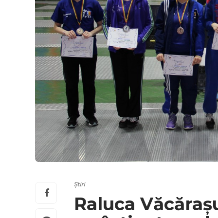
Știri
Raluca Văcărașu