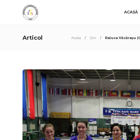
ACASĂ
Articol
Acasa
Știri
Raluca Văcărașu (C