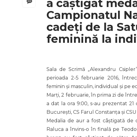
a câștigat meda
Campionatul Naț
cadeți de la Sa
feminină la ind
Sala de Scrimă „Alexandru Csipler
perioada 2-5 februarie 2016, între
feminin și masculin, individual și pe e
Marți, 2 februarie, în prima zi de între
a dat la ora 9:00, s-au prezentat 2
București, CS Farul Constanța și CSU 
Medalia de aur a fost câștigată de 
Raluca a învins-o în finală pe Teodor