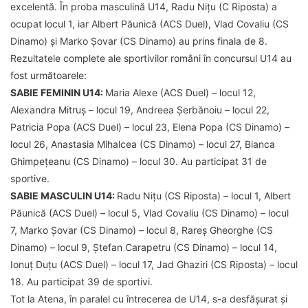
excelentă. În proba masculină U14, Radu Nițu (C Riposta) a
ocupat locul 1, iar Albert Păunică (ACS Duel), Vlad Covaliu (CS
Dinamo) și Marko Șovar (CS Dinamo) au prins finala de 8.
Rezultatele complete ale sportivilor români în concursul U14 au
fost următoarele:
SABIE FEMININ U14:
Maria Alexe (ACS Duel) – locul 12,
Alexandra Mitruș – locul 19, Andreea Șerbănoiu – locul 22,
Patricia Popa (ACS Duel) – locul 23, Elena Popa (CS Dinamo) –
locul 26, Anastasia Mihalcea (CS Dinamo) – locul 27, Bianca
Ghimpețeanu (CS Dinamo) – locul 30. Au participat 31 de
sportive.
SABIE MASCULIN U14:
Radu Nițu (CS Riposta) – locul 1, Albert
Păunică (ACS Duel) – locul 5, Vlad Covaliu (CS Dinamo) – locul
7, Marko Șovar (CS Dinamo) – locul 8, Rareș Gheorghe (CS
Dinamo) – locul 9, Ștefan Carapetru (CS Dinamo) – locul 14,
Ionuț Duțu (ACS Duel) – locul 17, Jad Ghaziri (CS Riposta) – locul
18. Au participat 39 de sportivi.
Tot la Atena, în paralel cu întrecerea de U14, s-a desfășurat și