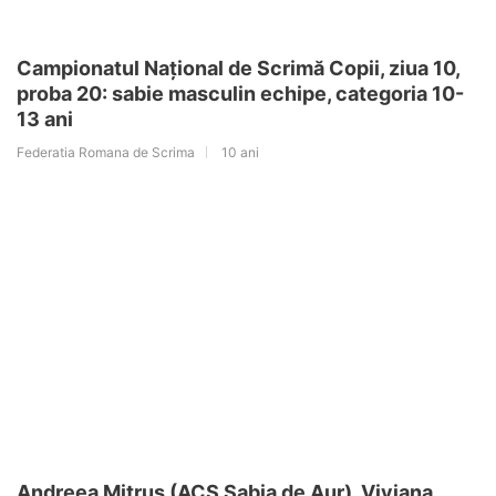
Campionatul Național de Scrimă Copii, ziua 10,
proba 20: sabie masculin echipe, categoria 10-
13 ani
Federatia Romana de Scrima
10 ani
Andreea Mitruș (ACS Sabia de Aur), Viviana