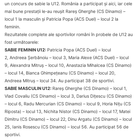
un concurs de sabie la U12. România a participat și aici, iar cele
mai bune prestații le-au reușit Rareș Gherghe (CS Dinamo) –
locul 1 la masculin și Patricia Popa (ACS Duel) – locul 2 la
feminin.
Rezultatele complete ale sportivilor români în probele de U12 au
fost următoarele:
SABIE FEMININ U12:
Patricia Popa (ACS Duel) – locul
2, Andreea Șerbănoiu – locul 3, Maria Alexe (ACS Duel) – locul
9, Alexandra Mitruș – locul 10, Anastazia Mihalcea (CS Dinamo)
– locul 14, Bianca Ghimpețeanu (CS Dinamo) – locul 20,
Andreea Mitruș – locul 34. Au participat 38 de sportivi.
SABIE MASCULIN U12:
Rareș Gherghe (CS Dinamo) – locul 1,
Vlad Covaliu (CS Dinamo) – locul 3, Darius Dițescu (CS Dinamo)
– locul 6, Radu Mercurian (CS Dinamo) – locul 9, Horia Nițu (CS
Riposta) – locul 13, Nichita Nistor (CS Dinamo) – locul 17, Matei
Dimitru (CS Dinamo) – locul 22, Dinu Argatu (CS Dinamo) – locul
25, Ianis Rosescu (CS Dinamo) – locul 56. Au participat 56 de
sportivi.