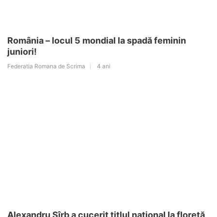
România – locul 5 mondial la spadă feminin
juniori!
Federatia Romana de Scrima
4 ani
Alexandru Sîrb a cucerit titlul național la floretă